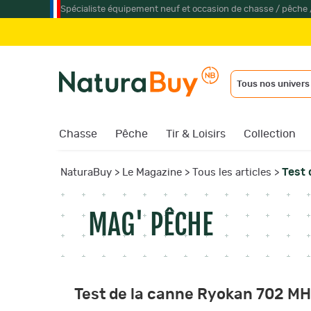
Spécialiste équipement neuf et occasion de chasse / pêche 
Jum
Tous nos univers
Chasse
Pêche
Tir & Loisirs
Collection
Test 
NaturaBuy
>
Le Magazine
>
Tous les articles
>
MAG' PÊCHE
Test de la canne Ryokan 702 MH