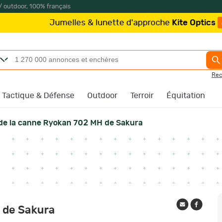
/ outdoor, 100% français
elles & lunette d'approche
Kite Optics
à partir de 219
Rec
Tactique & Défense
Outdoor
Terroir
Équitation
de la canne Ryokan 702 MH de Sakura
 de Sakura