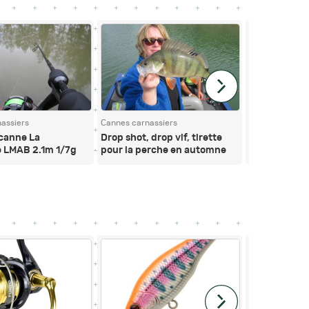
assiers
Cannes carnassiers
Cannes carnass
 canne La
Drop shot, drop vif, tirette
Test de la ca
 LMAB 2.1m 1/7g
pour la perche en automne
Jigging-T de