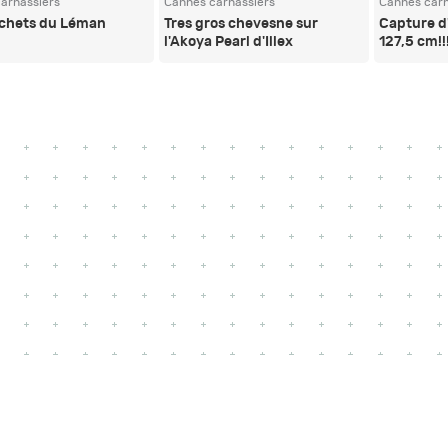
arnassiers
Cannes carnassiers
Cannes carn
ochets du Léman
Tres gros chevesne sur
Capture d
l'Akoya Pearl d'Illex
127,5 cm!