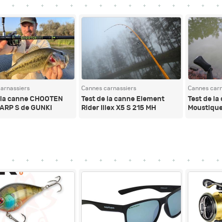
arnassiers
Cannes carnassiers
Cannes carn
e la canne CHOOTEN
Test de la canne Element
Test de la
ARP S de GUNKI
Rider Illex X5 S 215 MH
Moustique
Lightning Special