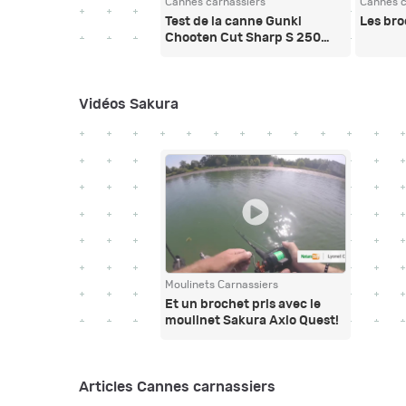
Cannes carnassiers
Cannes c
Test de la canne Gunki
Les br
Chooten Cut Sharp S 250…
avec un beau black-bass !
Vidéos Sakura
Moulinets Carnassiers
Et un brochet pris avec le
moulinet Sakura Axio Quest!
Articles Cannes carnassiers