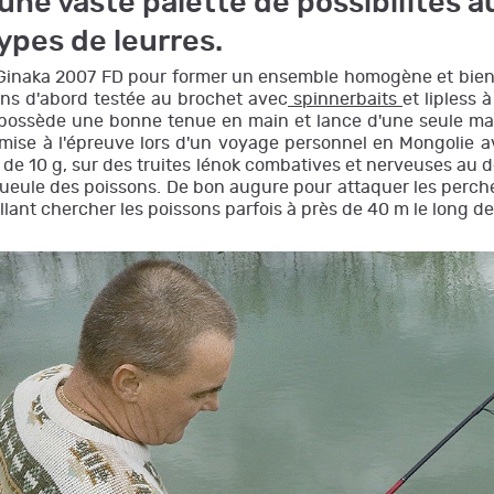
une vaste palette de possibilités
ypes de leurres.
inaka 2007 FD pour former un ensemble homogène et bien équ
ons d'abord testée au brochet avec
spinnerbaits
et lipless 
ossède une bonne tenue en main et lance d'une seule main 
ise à l'épreuve lors d'un voyage personnel en Mongolie avec
de 10 g, sur des truites lénok combatives et nerveuses au
gueule des poissons. De bon augure pour attaquer les perches
llant chercher les poissons parfois à près de 40 m le long de