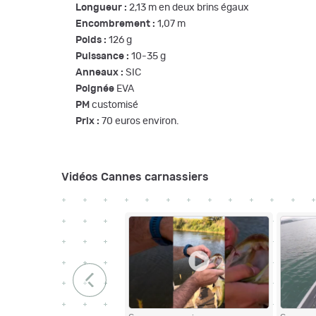
Longueur :
2,13 m en deux brins égaux
Encombrement :
1,07 m
Poids :
126 g
Puissance :
10-35 g
Anneaux :
SIC
Poignée
EVA
PM
customisé
Prix :
70 euros environ.
Vidéos Cannes carnassiers