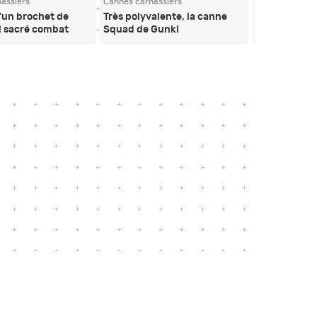
assiers
Cannes carnassiers
Cannes carnass
'un brochet de
Très polyvalente, la canne
Super souple
!! sacré combat
Squad de Gunki
pêche Gunki
est top pour 