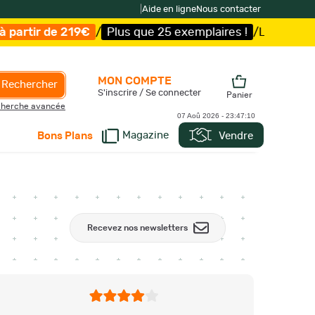
|
Aide en ligne
Nous contacter
€
/
Plus que 25 exemplaires !
/
Livraison offerte et expé
MON COMPTE
Rechercher
S'inscrire / Se connecter
Panier
herche avancée
07 Aoû 2026 -
23:47:11
Magazine
Vendre
Bons Plans
Recevez nos newsletters