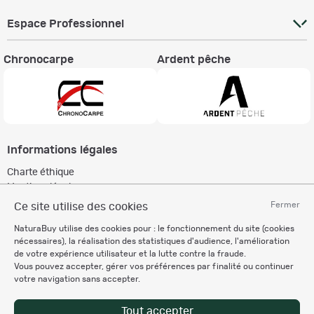
Espace Professionnel
Chronocarpe
Ardent pêche
Informations légales
Charte éthique
Mentions légales
Règlement & Conditions d'utilisation
Fermer
Ce site utilise des cookies
Politique de protection
NaturaBuy utilise des cookies pour : le fonctionnement du site (cookies
des données personnelles
nécessaires), la réalisation des statistiques d'audience, l'amélioration
Personnalisation des cookies
de votre expérience utilisateur et la lutte contre la fraude.
Vous pouvez accepter, gérer vos préférences par finalité ou continuer
votre navigation sans accepter.
Recevez nos newsletters
Tout accepter