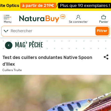
à partir de 219€
/
Plus que 90 exemplaires !
/
Livraison
Menu
Se connecter
Panier
Filtrer
MAG' PÊCHE
Test des cuillers ondulantes Native Spoon
d'Illex
Cuillers Truite