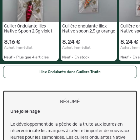
Cuiller Ondulante Illex
Cuillère ondulante Illex
Cuillère o
Native Spoon 2,5g violet
Native spoon 2,5 gr orange
Native sp
8,16 €
8,24 €
8,24 €
Achat Immédiat
Achat Immédiat
Achat Imm
Neuf - Plus que
4
articles
Neuf - En stock
Neuf - En 
Illex Ondulante
dans
Cuillers Truite
RÉSUMÉ
Une jolie nage
Le développement de la pêche de la truite aux leurres en
réservoir incite les marques à créer et importer de nouveaux
leurres pour les salmonidés. Les cuillers ondulantes Native