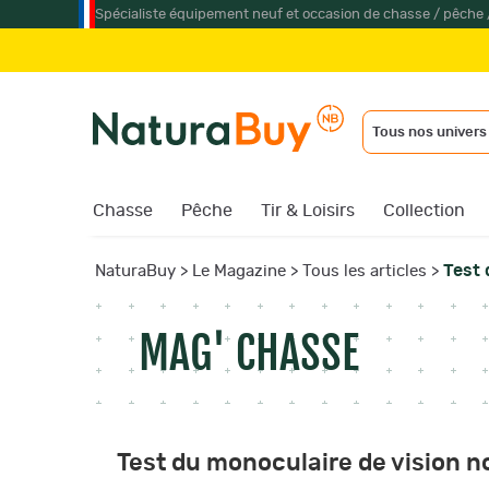
Spécialiste équipement neuf et occasion de chasse / pêche 
Jumelle
Tous nos univers
Chasse
Pêche
Tir & Loisirs
Collection
Test 
NaturaBuy
>
Le Magazine
>
Tous les articles
>
MAG' CHASSE
Test du monoculaire de vision 