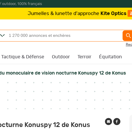
/ outdoor, 100% français
s & lunette d'approche
Kite Optics
à partir de 219€
/
Rec
Tactique & Défense
Outdoor
Terroir
Équitation
du monoculaire de vision nocturne Konuspy 12 de Konus
nocturne Konuspy 12 de Konus