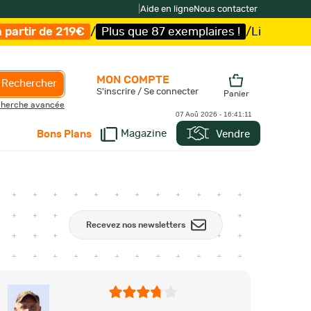
|
Aide en ligne
Nous contacter
Plus que 87 exemplaires !
/
Livraison offerte et expéditio
MON COMPTE
Rechercher
S'inscrire / Se connecter
Panier
herche avancée
07 Aoû 2026 -
16:41:12
Magazine
Vendre
Bons Plans
Recevez nos newsletters