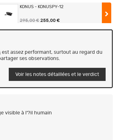
KONUS - KONUSPY-12
295,00 €
255,00 €
Monoculaire 5-40x32 jour et nuit Konus
KONUSPY-12
279,00 €
s
est assez performant, surtout au regard du
partager ses observations.
Appareil de vision nocturne monoculaire
KONUSPY-12 - KONUS
319,00 €
Voir les notes détaillées et le verdict
e visible à l'?il humain