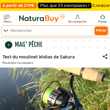
lus que 23 exemplaires !
/
Livraison offerte et expédition
Menu
Se connecter
Panier
Filtrer
MAG' PÊCHE
Test du moulinet Widias de Sakura
Moulinets Carnassiers