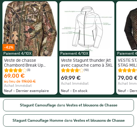
-42%
Paiement 4/10X
Paiement 4/10X
Paiement 
Veste de chasse
Veste Stagunt thunder jkt
VESTE S
Chambord Break Up
avec capuche camo à 3XL
STAG MIL
Infinity Stagunt
(3)
(10)
69,00 €
69,99 €
79,00 
au lieu de
119,00 €
Achat Immédiat
Achat Imm
Achat Immédiat
Neuf - Dernier exemplaire
Neuf - En stock
Neuf - Der
Stagunt Camouflage
dans
Vestes et blousons de Chasse
Stagunt Camouflage Homme
dans
Vestes et blousons de Chasse