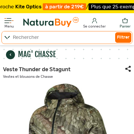
Kite Optics
à partir de 219€
/
Plus que 25 exemplaires 
Menu
Se connecter
Panier
Filtrer
MAG' CHASSE
Veste Thunder de Stagunt
Vestes et blousons de Chasse