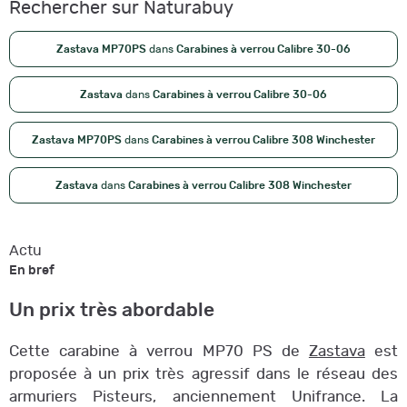
Rechercher sur Naturabuy
Zastava MP70PS
dans
Carabines à verrou Calibre 30-06
Zastava
dans
Carabines à verrou Calibre 30-06
Zastava MP70PS
dans
Carabines à verrou Calibre 308 Winchester
Zastava
dans
Carabines à verrou Calibre 308 Winchester
Actu
En bref
Un prix très abordable
Cette carabine à verrou MP70 PS de
Zastava
est
proposée à un prix très agressif dans le réseau des
armuriers Pisteurs, anciennement Unifrance. La