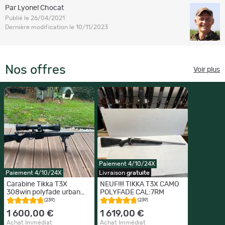
Par Lyonel Chocat
Publié le 26/04/2021
Dernière modification le 10/11/2023
Nos offres
Voir plus
Paiement 4/10/24X
Paiement 4/10/24X
Livraison
gratuite
Carabine Tikka T3X
NEUF!!!! TIKKA T3X CAMO
308win polyfade urban
POLYFADE CAL:7RM
camo
(239)
(239)
1 600,00 €
1 619,00 €
Achat Immédiat
Achat Immédiat