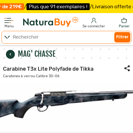
Plus que 91 exemplaires !
/
Livraison offerte et expéditio
Menu
Se connecter
Panier
Filtrer
MAG' CHASSE
Carabine T3x Lite Polyfade de Tikka
Carabines à verrou Calibre 30-06