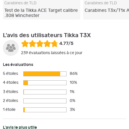
Carabines de TLD
Carabines de TLD
Test de la Tikka ACE Target calibre
Carabines T3x/T1x A
.308 Winchester
L'avis des utilisateurs Tikka T3X
4.77/5
239 évaluations laissées à ce jour
Les évaluations
5 étoiles
86%
4 étoiles
10%
3 étoiles
1%
2 étoiles
0%
1 étoile
3%
L'avis le plus utile