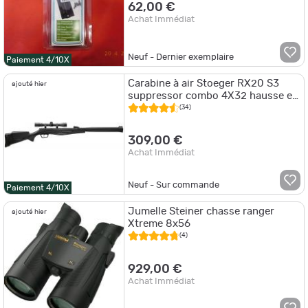
62,00 €
Achat Immédiat
Neuf - Dernier exemplaire
Paiement 4/10X
Carabine à air Stoeger RX20 S3
ajouté hier
suppressor combo 4X32 hausse et
guidon Cal 4.5 19.9J
(34)
309,00 €
Achat Immédiat
Neuf - Sur commande
Paiement 4/10X
Jumelle Steiner chasse ranger
ajouté hier
Xtreme 8x56
(4)
929,00 €
Achat Immédiat