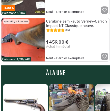
-4,00 €
Neuf - Dernier exemplaire
Paiement 4/10X
Carabine semi-auto Verney-Carron
ajouté il y a 8 heures
Impact NT Classique neuve,
gaucher, calibre 30.06, sur
(210)
commande
1 459,00 €
Achat Immédiat
Neuf - Dernier exemplaire
Paiement 4/10/24X
À LA UNE