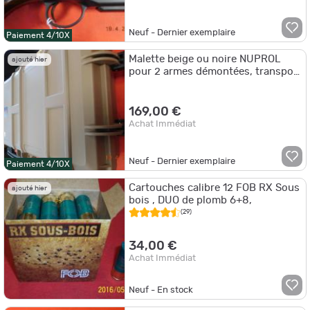
Neuf - Dernier exemplaire
Paiement 4/10X
Malette beige ou noire NUPROL
ajouté hier
pour 2 armes démontées, transport
aérien,
169,00 €
Achat Immédiat
Neuf - Dernier exemplaire
Paiement 4/10X
Cartouches calibre 12 FOB RX Sous
ajouté hier
bois , DUO de plomb 6+8,
(29)
34,00 €
Achat Immédiat
Neuf - En stock