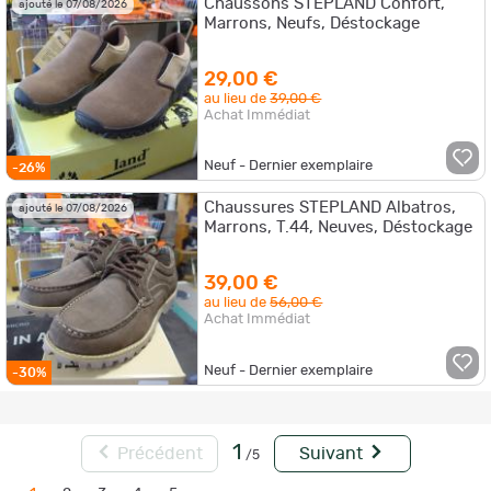
Chaussons STEPLAND Confort,
ajouté le 07/08/2026
Marrons, Neufs, Déstockage
29,00 €
au lieu de
39,00 €
Achat Immédiat
Neuf - Dernier exemplaire
-26%
Chaussures STEPLAND Albatros,
ajouté le 07/08/2026
Marrons, T.44, Neuves, Déstockage
39,00 €
au lieu de
56,00 €
Achat Immédiat
Neuf - Dernier exemplaire
-30%
1
Précédent
Suivant
/5