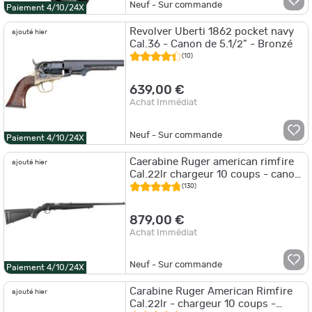
Neuf - Sur commande
Paiement 4/10/24X
Revolver Uberti 1862 pocket navy
ajouté hier
Cal.36 - Canon de 5.1/2" - Bronzé
(10)
639,00 €
Achat Immédiat
Neuf - Sur commande
Paiement 4/10/24X
Caerabine Ruger american rimfire
ajouté hier
Cal.22lr chargeur 10 coups - canon
56cm
(130)
879,00 €
Achat Immédiat
Neuf - Sur commande
Paiement 4/10/24X
Carabine Ruger American Rimfire
ajouté hier
Cal.22lr - chargeur 10 coups -