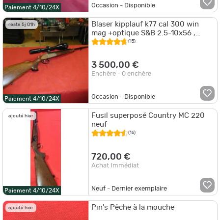
Occasion - Disponible
Paiement 4/10/24X
Blaser kipplauf k77 cal 300 win
reste 5j 01h
mag +optique S&B 2.5-10x56 ,
Occasion sans prix de réserve
(15)
3 500,00 €
Enchère - 0 enchère
Occasion - Disponible
Paiement 4/10/24X
Fusil superposé Country MC 220
ajouté hier
neuf
(16)
720,00 €
Achat Immédiat
Neuf - Dernier exemplaire
Paiement 4/10/24X
Pin's Pêche à la mouche
ajouté hier