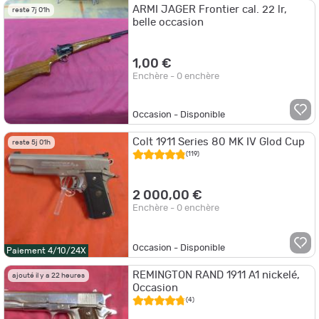
ARMI JAGER Frontier cal. 22 lr,
reste 7j 01h
belle occasion
1,00 €
Enchère - 0 enchère
Occasion - Disponible
Colt 1911 Series 80 MK IV Glod Cup
reste 5j 01h
(119)
2 000,00 €
Enchère - 0 enchère
Occasion - Disponible
Paiement 4/10/24X
REMINGTON RAND 1911 A1 nickelé,
ajouté il y a 22 heures
Occasion
(4)