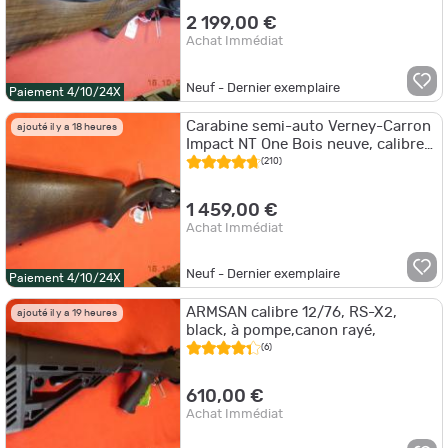
2 199,00 €
Achat Immédiat
Neuf - Dernier exemplaire
Paiement 4/10/24X
Carabine semi-auto Verney-Carron
ajouté il y a 18 heures
Impact NT One Bois neuve, calibre
30.06, 005456
(210)
1 459,00 €
Achat Immédiat
Neuf - Dernier exemplaire
Paiement 4/10/24X
ARMSAN calibre 12/76, RS-X2,
ajouté il y a 19 heures
black, à pompe,canon rayé,
(6)
610,00 €
Achat Immédiat