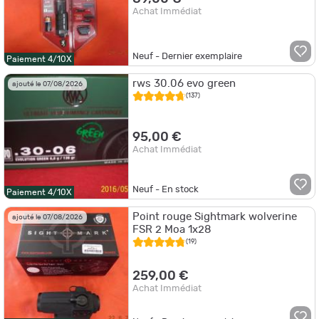
Achat Immédiat
Neuf - Dernier exemplaire
Paiement 4/10X
rws 30.06 evo green
ajouté le 07/08/2026
(137)
95,00 €
Achat Immédiat
Neuf - En stock
Paiement 4/10X
Point rouge Sightmark wolverine
ajouté le 07/08/2026
FSR 2 Moa 1x28
(19)
259,00 €
Achat Immédiat