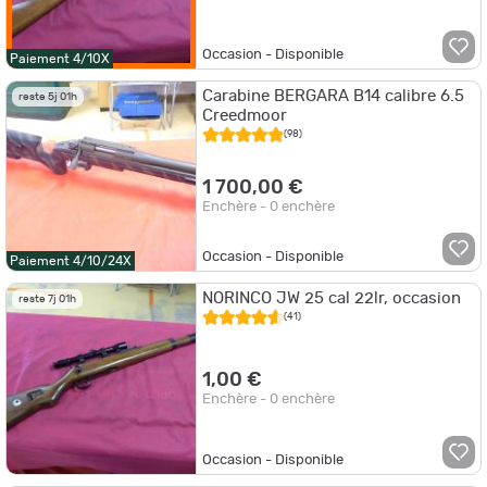
Occasion - Disponible
Paiement 4/10X
Carabine BERGARA B14 calibre 6.5
reste 5j 01h
Creedmoor
(98)
1 700,00 €
Enchère - 0 enchère
Occasion - Disponible
Paiement 4/10/24X
NORINCO JW 25 cal 22lr, occasion
reste 7j 01h
(41)
1,00 €
Enchère - 0 enchère
Occasion - Disponible