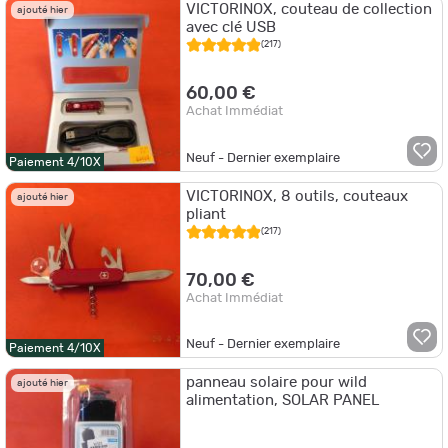
VICTORINOX, couteau de collection
ajouté hier
avec clé USB
(217)
60,00 €
Achat Immédiat
Neuf - Dernier exemplaire
Paiement 4/10X
VICTORINOX, 8 outils, couteaux
ajouté hier
pliant
(217)
70,00 €
Achat Immédiat
Neuf - Dernier exemplaire
Paiement 4/10X
panneau solaire pour wild
ajouté hier
alimentation, SOLAR PANEL