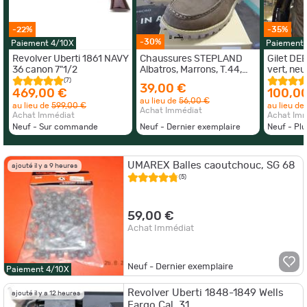
-22%
-35%
-30%
Paiement 4/10X
Paiement 
Revolver Uberti 1861 NAVY
Chaussures STEPLAND
Gilet D
36 canon 7"1/2
Albatros, Marrons, T.44,
vert, neu
Neuves, Déstockage
(7)
39,00 €
469,00 €
100,0
au lieu de
56,00 €
au lieu de
599,00 €
au lieu de
Achat Immédiat
Achat Immédiat
Achat Im
Neuf - Sur commande
Neuf - Dernier exemplaire
Neuf - Pl
UMAREX Balles caoutchouc, SG 68
ajouté il y a 9 heures
(5)
59,00 €
Achat Immédiat
Neuf - Dernier exemplaire
Paiement 4/10X
Revolver Uberti 1848-1849 Wells
ajouté il y a 12 heures
Fargo Cal .31