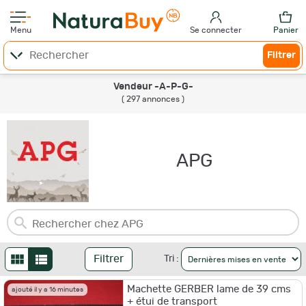
Menu
Se connecter
Panier
Filtrer
Vendeur -A-P-G-
( 297 annonces )
APG
Filtrer
Tri :
Machette GERBER lame de 39 cms
ajouté il y a 16 minutes
+ étui de transport