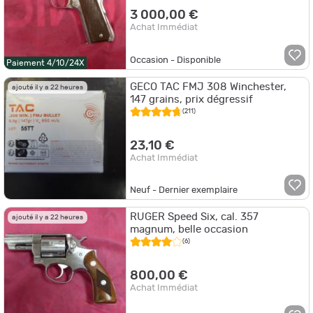
3 000,00 €
Achat Immédiat
Occasion - Disponible
Paiement 4/10/24X
GECO TAC FMJ 308 Winchester,
ajouté il y a 22 heures
147 grains, prix dégressif
(211)
23,10 €
Achat Immédiat
Neuf - Dernier exemplaire
RUGER Speed Six, cal. 357
ajouté il y a 22 heures
magnum, belle occasion
(6)
800,00 €
Achat Immédiat