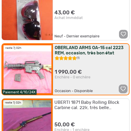
43,00 €
Achat Immédiat
Neuf - Dernier exemplaire
OBERLAND ARMS OA-15 cal 2223
reste 7j 02h
REM, occasion, très bon état
(1)
1 990,00 €
Enchère - 0 enchère
Occasion - Disponible
Paiement 4/10/24X
UBERTI 1871 Baby Rolling Block
reste 7j 02h
Carbine cal. 22lr, très belle
occasion
50,00 €
Enchère - 1 enchère