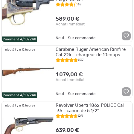
(3)
589,00 €
Achat Immédiat
Neuf - Sur commande
Paiement 4/10/24X
Carabine Ruger American Rimfire
ajouté il y a 12 heures
Cal.22lr - chargeur de 10coups -
canon de 56cm
(130)
1 079,00 €
Achat Immédiat
Neuf - Sur commande
Paiement 4/10/24X
Revolver Uberti 1862 POLICE Cal
ajouté il y a 12 heures
.36 - canon de 5.1/2"
(29)
639,00 €