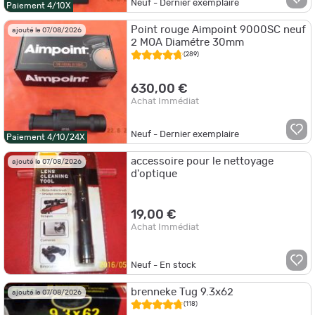
Neuf - Dernier exemplaire
Paiement 4/10X
Point rouge Aimpoint 9000SC neuf
ajouté le 07/08/2026
2 MOA Diamétre 30mm
(289)
630,00 €
Achat Immédiat
Neuf - Dernier exemplaire
Paiement 4/10/24X
accessoire pour le nettoyage
ajouté le 07/08/2026
d'optique
19,00 €
Achat Immédiat
Neuf - En stock
brenneke Tug 9.3x62
ajouté le 07/08/2026
(118)