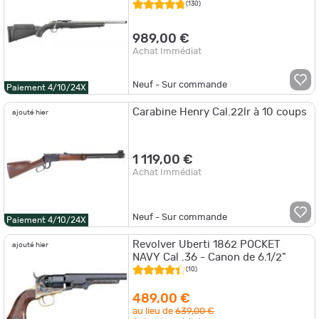
canon 46cm filete 1/2-28" noire
(130)
canon
989,00 €
Achat Immédiat
Neuf - Sur commande
Paiement 4/10/24X
Carabine Henry Cal.22lr à 10 coups
ajouté hier
1 119,00 €
Achat Immédiat
Neuf - Sur commande
Paiement 4/10/24X
Revolver Uberti 1862 POCKET
ajouté hier
NAVY Cal .36 - Canon de 6.1/2"
(10)
489,00 €
au lieu de
639,00 €