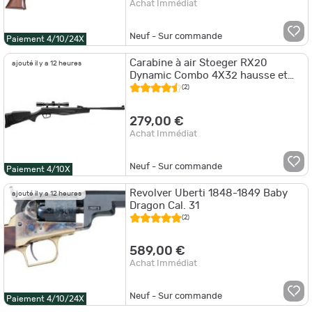
Achat Immédiat
Neuf - Sur commande
Paiement 4/10/24X
Carabine à air Stoeger RX20
ajouté il y a 12 heures
Dynamic Combo 4X32 hausse et
guidon Cal 4,5 19,9J
(2)
279,00 €
Achat Immédiat
Neuf - Sur commande
Paiement 4/10X
Revolver Uberti 1848-1849 Baby
ajouté il y a 12 heures
Dragon Cal. 31
(2)
589,00 €
Achat Immédiat
Neuf - Sur commande
Paiement 4/10/24X