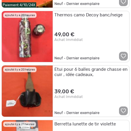
Neuf - Dernier exemplaire
Paiement 4/10/24X
Thermos camo Decoy banc/neige
ajouté il y a 20 heures
49,00 €
Achat Immédiat
Neuf - Dernier exemplaire
Etui pour 6 balles grande chasse en
ajouté il y a 20 heures
cuir , idée cadeaux,
39,00 €
Achat Immédiat
Neuf - Dernier exemplaire
Berretta lunette de tir violette
ajouté il y a 21 heures