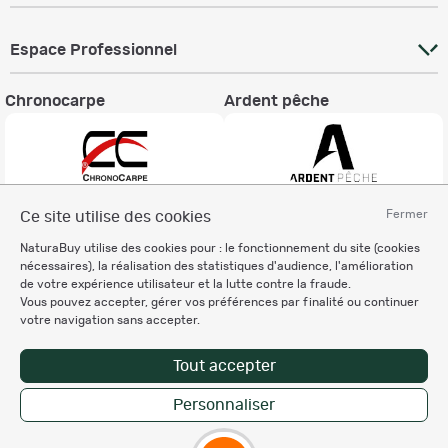
Espace Professionnel
Chronocarpe
Ardent pêche
Fermer
Ce site utilise des cookies
Informations légales
NaturaBuy utilise des cookies pour : le fonctionnement du site (cookies
Charte éthique
nécessaires), la réalisation des statistiques d'audience, l'amélioration
Mentions légales
de votre expérience utilisateur et la lutte contre la fraude.
Vous pouvez accepter, gérer vos préférences par finalité ou continuer
Règlement & Conditions d'utilisation
votre navigation sans accepter.
Politique de protection
des données personnelles
Tout accepter
Personnalisation des cookies
Personnaliser
Enregistrer la recherche
Copyright © 2007-2026 NaturaBuy. Tous droits réservés. N°CNIL: 1239459.
Les marques commerciales mentionnées appartiennent à leurs propriétaires