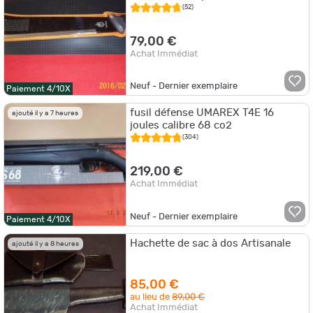
(52)
79,00 €
Achat Immédiat
Neuf - Dernier exemplaire
Paiement 4/10X
fusil défense UMAREX T4E 16
ajouté il y a 7 heures
joules calibre 68 co2
(304)
219,00 €
Achat Immédiat
Neuf - Dernier exemplaire
Paiement 4/10X
Hachette de sac à dos Artisanale
ajouté il y a 8 heures
85,00 €
au lieu de
89,00 €
Achat Immédiat