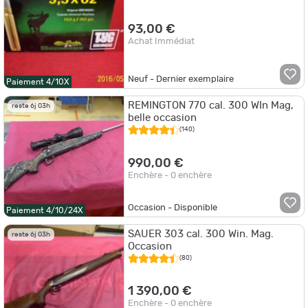
93,00 €
Achat Immédiat
Neuf - Dernier exemplaire
Paiement 4/10X
REMINGTON 770 cal. 300 WIn Mag,
reste 6j 03h
belle occasion
(140)
990,00 €
Enchère - 0 enchère
Occasion - Disponible
Paiement 4/10/24X
SAUER 303 cal. 300 Win. Mag.
reste 6j 03h
Occasion
(80)
1 390,00 €
Enchère - 0 enchère