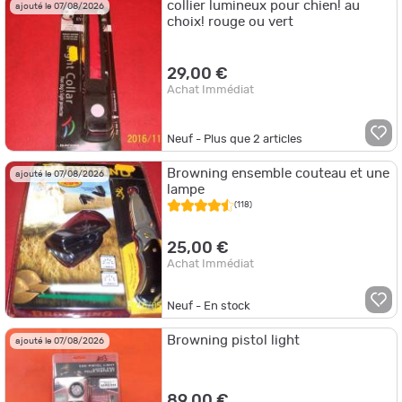
collier lumineux pour chien! au
ajouté le 07/08/2026
choix! rouge ou vert
29,00 €
Achat Immédiat
Neuf - Plus que
2
articles
Browning ensemble couteau et une
ajouté le 07/08/2026
lampe
(118)
25,00 €
Achat Immédiat
Neuf - En stock
Browning pistol light
ajouté le 07/08/2026
89,00 €