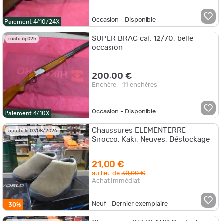
Occasion - Disponible
Paiement 4/10/24X
SUPER BRAC cal. 12/70, belle
reste 6j 02h
occasion
200,00 €
Enchère - 11 enchères
Occasion - Disponible
Paiement 4/10X
Chaussures ELEMENTERRE
ajouté le 07/08/2026
Sirocco, Kaki, Neuves, Déstockage
21,00 €
au lieu de
30,00 €
Achat Immédiat
Neuf - Dernier exemplaire
-30%