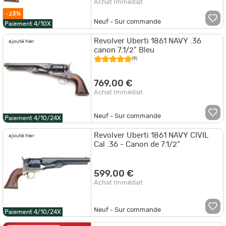
Achat Immédiat
-23%
Neuf - Sur commande
Paiement 4/10X
Revolver Uberti 1861 NAVY .36
ajouté hier
canon 7.1/2" Bleu
(9)
769,00 €
Achat Immédiat
Neuf - Sur commande
Paiement 4/10/24X
Revolver Uberti 1861 NAVY CIVIL
ajouté hier
Cal .36 - Canon de 7.1/2"
599,00 €
Achat Immédiat
Neuf - Sur commande
Paiement 4/10/24X