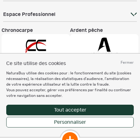
Espace Professionnel
Chronocarpe
Ardent pêche
Fermer
Ce site utilise des cookies
Informations légales
NaturaBuy utilise des cookies pour : le fonctionnement du site (cookies
nécessaires), la réalisation des statistiques d'audience, l'amélioration
Charte éthique
de votre expérience utilisateur et la lutte contre la fraude.
Mentions légales
Vous pouvez accepter, gérer vos préférences par finalité ou continuer
Règlement & Conditions d'utilisation
votre navigation sans accepter.
Politique de protection
des données personnelles
Tout accepter
Personnalisation des cookies
Personnaliser
Enregistrer la recherche
Copyright © 2007-2026 NaturaBuy. Tous droits réservés. N°CNIL: 1239459.
Les marques commerciales mentionnées appartiennent à leurs propriétaires