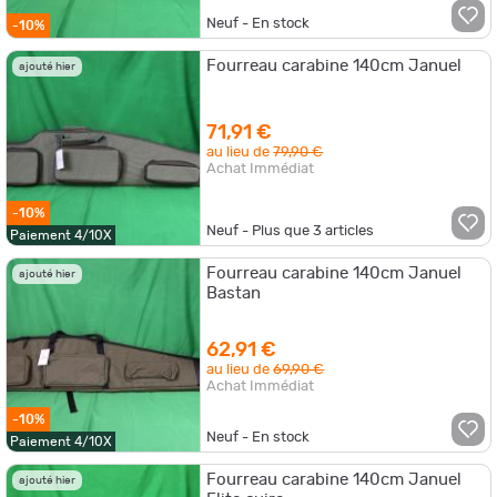
Neuf - En stock
-10%
Fourreau carabine 140cm Januel
ajouté hier
71,91 €
au lieu de
79,90 €
Achat Immédiat
-10%
Neuf - Plus que
3
articles
Paiement 4/10X
Fourreau carabine 140cm Januel
ajouté hier
Bastan
62,91 €
au lieu de
69,90 €
Achat Immédiat
-10%
Neuf - En stock
Paiement 4/10X
Fourreau carabine 140cm Januel
ajouté hier