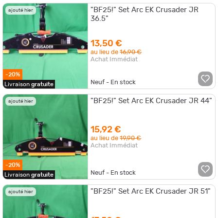
"BF25!" Set Arc EK Crusader JR
ajouté hier
36.5"
13,50 €
au lieu de
16,90 €
Achat Immédiat
-20%
Neuf - En stock
Livraison
gratuite
"BF25!" Set Arc EK Crusader JR 44"
ajouté hier
15,92 €
au lieu de
19,90 €
Achat Immédiat
-20%
Neuf - En stock
Livraison
gratuite
"BF25!" Set Arc EK Crusader JR 51"
ajouté hier