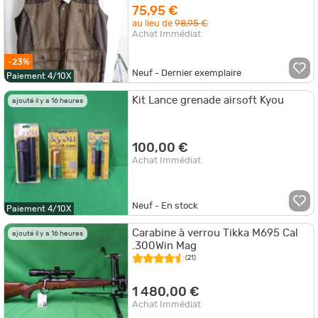
75,95 €
au lieu de
98,95 €
Achat Immédiat
-23%
Neuf - Dernier exemplaire
Paiement 4/10X
Kit Lance grenade airsoft Kyou
ajouté il y a 16 heures
100,00 €
Achat Immédiat
Neuf - En stock
Paiement 4/10X
Carabine à verrou Tikka M695 Cal
ajouté il y a 16 heures
.300Win Mag
(21)
1 480,00 €
Achat Immédiat