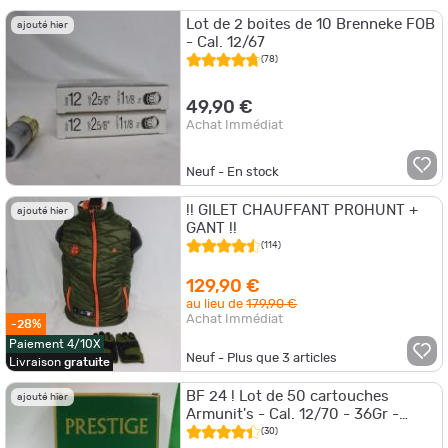
Lot de 2 boites de 10 Brenneke FOB
ajouté hier
- Cal. 12/67
(78)
49,90 €
Achat Immédiat
Neuf - En stock
!! GILET CHAUFFANT PROHUNT +
ajouté hier
GANT !!
(114)
129,90 €
au lieu de
179,90 €
Achat Immédiat
-28%
Paiement 4/10X
Neuf - Plus que
3
articles
Livraison
gratuite
BF 24 ! Lot de 50 cartouches
ajouté hier
Armunit's - Cal. 12/70 - 36Gr -
Bourre à Jupe
(30)