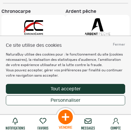
Chronocarpe
Ardent pêche
Fermer
Ce site utilise des cookies
Informations légales
NaturaBuy utilise des cookies pour : le fonctionnement du site (cookies
Charte éthique
nécessaires), la réalisation des statistiques d'audience, l'amélioration
Mentions légales
de votre expérience utilisateur et la lutte contre la fraude.
Vous pouvez accepter, gérer vos préférences par finalité ou continuer
Règlement & Conditions d'utilisation
votre navigation sans accepter.
Politique de protection
des données personnelles
Tout accepter
Personnalisation des cookies
Personnaliser
Enregistrer la recherche
Copyright © 2007-2026 NaturaBuy. Tous droits réservés. N°CNIL: 1239459.
Les marques commerciales mentionnées appartiennent à leurs propriétaires
respectifs in 0.078 s
Suggestions de recherche
Site NaturaBuy classique
VENDRE
NOTIFICATIONS
FAVORIS
MESSAGES
COMPTE