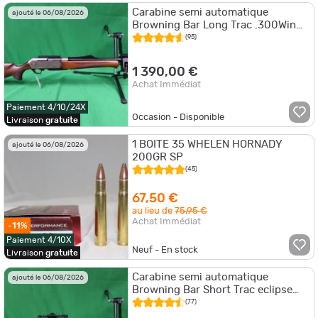
Carabine semi automatique
ajouté le 06/08/2026
Browning Bar Long Trac .300Win
Mag
(95)
1 390,00 €
Achat Immédiat
Paiement 4/10/24X
Occasion - Disponible
Livraison
gratuite
1 BOITE 35 WHELEN HORNADY
ajouté le 06/08/2026
200GR SP
(45)
67,50 €
au lieu de
75,95 €
Achat Immédiat
-11%
Paiement 4/10X
Neuf - En stock
Livraison
gratuite
Carabine semi automatique
ajouté le 06/08/2026
Browning Bar Short Trac eclipse
.270WSM
(77)