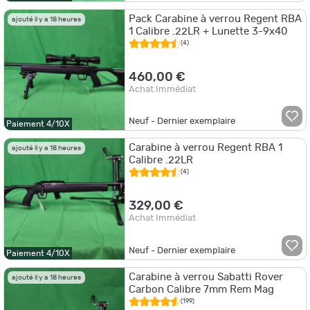
Pack Carabine à verrou Regent RBA
ajouté il y a 18 heures
1 Calibre .22LR + Lunette 3-9x40
(4)
460,00 €
Achat Immédiat
Neuf - Dernier exemplaire
Paiement 4/10X
Carabine à verrou Regent RBA 1
ajouté il y a 18 heures
Calibre .22LR
(4)
329,00 €
Achat Immédiat
Neuf - Dernier exemplaire
Paiement 4/10X
Carabine à verrou Sabatti Rover
ajouté il y a 18 heures
Carbon Calibre 7mm Rem Mag
(199)