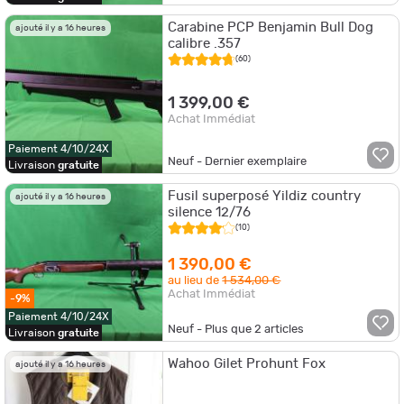
Carabine PCP Benjamin Bull Dog
ajouté il y a 16 heures
calibre .357
(60)
1 399,00 €
Achat Immédiat
Paiement 4/10/24X
Neuf - Dernier exemplaire
Livraison
gratuite
Fusil superposé Yildiz country
ajouté il y a 16 heures
silence 12/76
(10)
1 390,00 €
au lieu de
1 534,00 €
Achat Immédiat
-9%
Paiement 4/10/24X
Neuf - Plus que
2
articles
Livraison
gratuite
Wahoo Gilet Prohunt Fox
ajouté il y a 16 heures