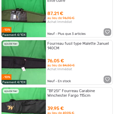
Elite cuire
87,21 €
au lieu de
96,90 €
Achat Immédiat
-10%
Neuf - Plus que
3
articles
Paiement 4/10X
Fourreau fusil type Malette Januel
ajouté hier
140CM
76,05 €
au lieu de
84,50 €
Achat Immédiat
-10%
Neuf - En stock
Paiement 4/10X
"BF25!" Fourreau Carabine
ajouté hier
Winchester Fargo 115cm
39,95 €
au lieu de
49,95 €