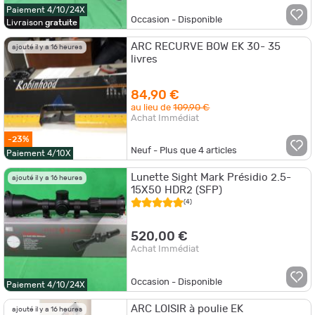
Paiement 4/10/24X
Occasion - Disponible
Livraison
gratuite
ARC RECURVE BOW EK 30- 35
ajouté il y a 16 heures
livres
84,90 €
au lieu de
109,90 €
Achat Immédiat
-23%
Neuf - Plus que
4
articles
Paiement 4/10X
Lunette Sight Mark Présidio 2.5-
ajouté il y a 16 heures
15X50 HDR2 (SFP)
(4)
520,00 €
Achat Immédiat
Occasion - Disponible
Paiement 4/10/24X
ARC LOISIR à poulie EK
ajouté il y a 16 heures