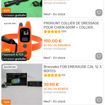
Achat Immédiat
-62%
Neuf - En stock
Livraison
gratuite
PROHUNT COLLIER DE DRESSAGE
ajouté hier
POUR CHIEN 600M + COLLIER
SUPPLEMENTAIRE
(220)
190,00 €
au lieu de
220,00 €
Achat Immédiat
-14%
Paiement 4/10X
Neuf - En stock
Livraison
gratuite
Brenneke FOB EMERAUDE CAL 12 3
ajouté hier
BOITES
(42)
39,90 €
au lieu de
47,40 €
Achat Immédiat
Neuf - En stock
-16%