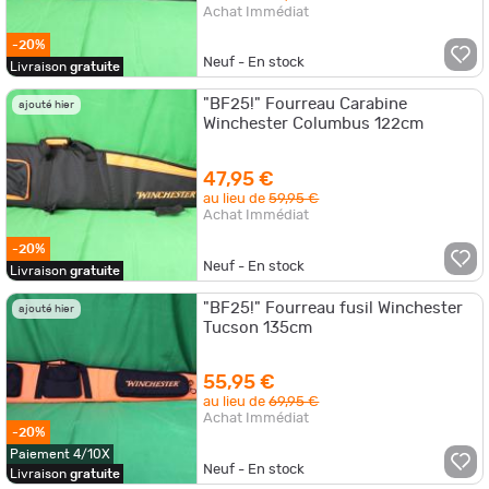
Achat Immédiat
-20%
Neuf - En stock
Livraison
gratuite
"BF25!" Fourreau Carabine
ajouté hier
Winchester Columbus 122cm
47,95 €
au lieu de
59,95 €
Achat Immédiat
-20%
Neuf - En stock
Livraison
gratuite
"BF25!" Fourreau fusil Winchester
ajouté hier
Tucson 135cm
55,95 €
au lieu de
69,95 €
Achat Immédiat
-20%
Paiement 4/10X
Neuf - En stock
Livraison
gratuite