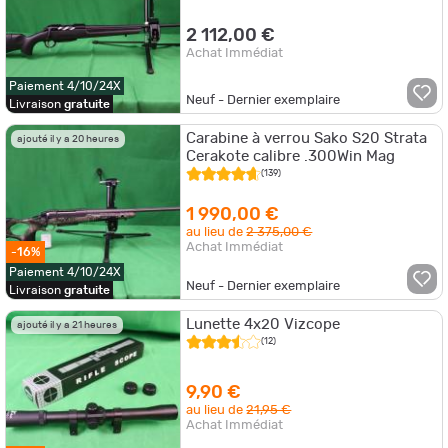
2 112,00 €
Achat Immédiat
Paiement 4/10/24X
Neuf - Dernier exemplaire
Livraison
gratuite
Carabine à verrou Sako S20 Strata
ajouté il y a 20 heures
Cerakote calibre .300Win Mag
(139)
1 990,00 €
au lieu de
2 375,00 €
Achat Immédiat
-16%
Paiement 4/10/24X
Neuf - Dernier exemplaire
Livraison
gratuite
Lunette 4x20 Vizcope
ajouté il y a 21 heures
(12)
9,90 €
au lieu de
21,95 €
Achat Immédiat