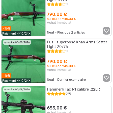
(1)
790,00 €
au lieu de
945,00 €
Achat Immédiat
-16%
Neuf - Plus que
2
articles
Paiement 4/10/24X
Fusil superposé Khan Arms Setter
ajouté le 06/08/2026
Light 20/76
(1)
790,00 €
au lieu de
945,00 €
Achat Immédiat
-16%
Neuf - Dernier exemplaire
Paiement 4/10/24X
Hammerli Tac R1 calibre .22LR
ajouté le 06/08/2026
(163)
655,00 €
Achat Immédiat