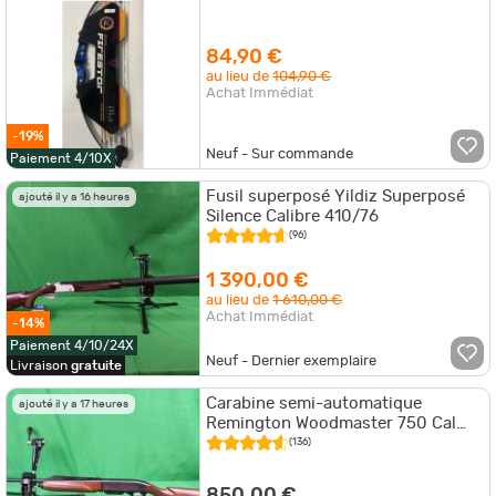
84,90 €
au lieu de
104,90 €
Achat Immédiat
-19%
Neuf - Sur commande
Paiement 4/10X
Fusil superposé Yildiz Superposé
ajouté il y a 16 heures
Silence Calibre 410/76
(96)
1 390,00 €
au lieu de
1 610,00 €
Achat Immédiat
-14%
Paiement 4/10/24X
Neuf - Dernier exemplaire
Livraison
gratuite
Carabine semi-automatique
ajouté il y a 17 heures
Remington Woodmaster 750 Cal
.280Rem
(136)