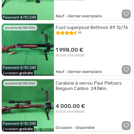
Neuf - Dernier exemplaire
Paiement 4/10/24X
Fusil superposé Bettinoli X9 12/76
ajouté le 06/08/2026
(4)
1 998,00 €
Achat Immédiat
Paiement 4/10/24X
Neuf - Dernier exemplaire
Livraison
gratuite
Carabine à verrou Paul Pletsers
ajouté le 06/08/2026
Belgium Calibre .243Win
4 000,00 €
Achat Immédiat
Paiement 4/10/24X
Occasion - Disponible
Livraison
gratuite