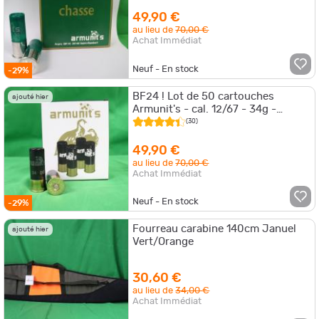
49,90 €
au lieu de
70,00 €
Achat Immédiat
Neuf - En stock
-29%
BF24 ! Lot de 50 cartouches
ajouté hier
Armunit's - cal. 12/67 - 34g -
Bourres grasses
(30)
49,90 €
au lieu de
70,00 €
Achat Immédiat
Neuf - En stock
-29%
Fourreau carabine 140cm Januel
ajouté hier
Vert/Orange
30,60 €
au lieu de
34,00 €
Achat Immédiat