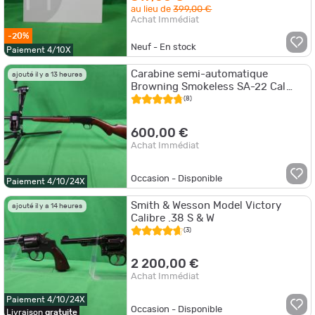
au lieu de
399,00 €
Achat Immédiat
-20%
Neuf - En stock
Paiement 4/10X
Carabine semi-automatique
ajouté il y a 13 heures
Browning Smokeless SA-22 Cal
.22LR
(8)
600,00 €
Achat Immédiat
Occasion - Disponible
Paiement 4/10/24X
Smith & Wesson Model Victory
ajouté il y a 14 heures
Calibre .38 S & W
(3)
2 200,00 €
Achat Immédiat
Paiement 4/10/24X
Occasion - Disponible
Livraison
gratuite