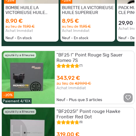
-25%
-25%
BOMBE HUILE LA
BURETTE LA VICTORIEUSE
PACK MU
VICTORIEUSE HUILE
HUILE SUPERIEUR
CLE PIN
SUPERIEUR
8,90 €
8,95 €
29,90 
au lieu de
11,90 €
au lieu de
11,95 €
Achat Im
Achat Immédiat
Achat Immédiat
Neuf - En stock
Neuf - En stock
Neuf - De
"BF25 !" Point Rouge Sig Sauer
ajouté il y a 8 heures
Romeo 7S
(7)
343,92 €
au lieu de
429,90 €
Achat Immédiat
-20%
Neuf - Plus que
3
articles
Paiement 4/10X
"BF2025!" Point rouge Hawke
ajouté il y a 8 heures
Frontier Red Dot
(5)
319,00 €