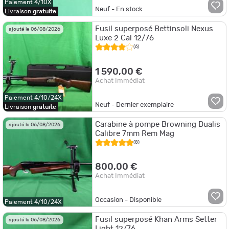
Paiement 4/10X
Neuf - En stock
Livraison
gratuite
Fusil superposé Bettinsoli Nexus
ajouté le 06/08/2026
Luxe 2 Cal 12/76
(6)
1 590,00 €
Achat Immédiat
Paiement 4/10/24X
Neuf - Dernier exemplaire
Livraison
gratuite
Carabine à pompe Browning Dualis
ajouté le 06/08/2026
Calibre 7mm Rem Mag
(8)
800,00 €
Achat Immédiat
Occasion - Disponible
Paiement 4/10/24X
Fusil superposé Khan Arms Setter
ajouté le 06/08/2026
Light 12/76