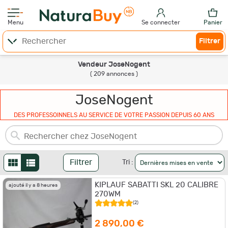
Menu
Se connecter
Panier
Filtrer
Vendeur JoseNogent
( 209 annonces )
JoseNogent
DES PROFESSOINNELS AU SERVICE DE VOTRE PASSION DEPUIS 60 ANS
Filtrer
Tri :
KIPLAUF SABATTI SKL 20 CALIBRE
ajouté il y a 8 heures
270WM
(2)
2 890,00 €