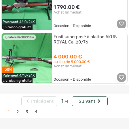
1 790,00 €
Achat Immédiat
Paiement 4/10/24X
Occasion - Disponible
Livraison
gratuite
Fusil superposé à platine AKUS
ajouté le 06/08/2026
ROYAL Cal.20/76
4 000,00 €
au lieu de
5 000,00 €
Achat Immédiat
-20%
Paiement 4/10/24X
Occasion - Disponible
Livraison
gratuite
1
Précédent
Suivant
/4
1
2
3
4