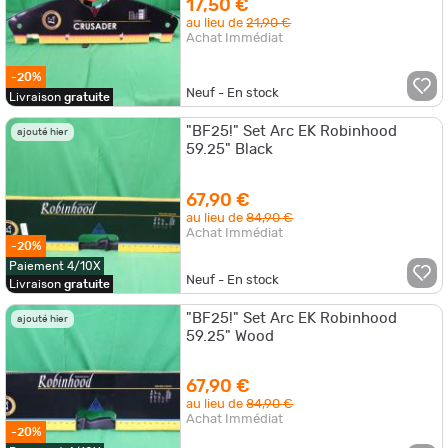
17,50 €
au lieu de
21,90 €
Achat Immédiat
-20%
Neuf - En stock
Livraison
gratuite
"BF25!" Set Arc EK Robinhood
ajouté hier
59.25" Black
67,90 €
au lieu de
84,90 €
Achat Immédiat
-20%
Paiement 4/10X
Neuf - En stock
Livraison
gratuite
"BF25!" Set Arc EK Robinhood
ajouté hier
59.25" Wood
67,90 €
au lieu de
84,90 €
Achat Immédiat
-20%