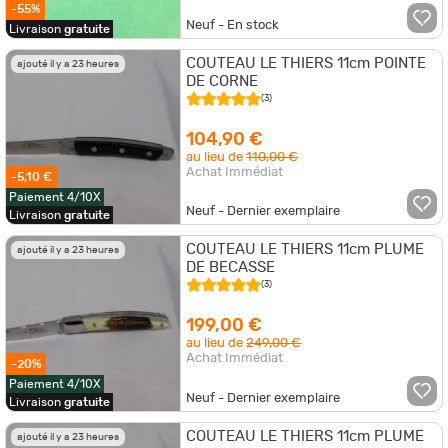
-55%
Neuf - En stock
Livraison
gratuite
COUTEAU LE THIERS 11cm POINTE
ajouté il y a 23 heures
DE CORNE
(3)
104,90 €
au lieu de
110,00 €
Achat Immédiat
-5,10 €
Paiement 4/10X
Neuf - Dernier exemplaire
Livraison
gratuite
COUTEAU LE THIERS 11cm PLUME
ajouté il y a 23 heures
DE BECASSE
(3)
199,00 €
au lieu de
249,00 €
Achat Immédiat
-20%
Paiement 4/10X
Neuf - Dernier exemplaire
Livraison
gratuite
COUTEAU LE THIERS 11cm PLUME
ajouté il y a 23 heures