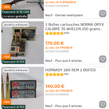
au lieu de
3 390,00 €
Achat Immédiat
-15%
Paiement 4/10/24X
Neuf - Dernier exemplaire
Livraison
gratuite
2 Boîtes cartouches NORMA ORYX
ajouté il y a 8 heures
CALIBRE 35 WHELEN 250 grains
16.2g
(409)
170,00 €
au lieu de
199,80 €
Achat Immédiat
-15%
Neuf - Plus que
4
articles
Paiement 4/10X
HORNADY 280 REM 2 BOITES
ajouté il y a 8 heures
(190)
140,00 €
au lieu de
170,00 €
Achat Immédiat
-18%
Neuf - Plus que
3
articles
Paiement 4/10X