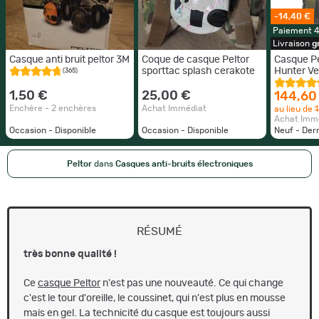
-14,40 €
Paiement 
Livraison
g
Casque anti bruit peltor 3M
Coque de casque Peltor
Casque Pe
sporttac splash cerakote
Hunter Ve
(365)
1,50 €
25,00 €
144,60
Enchère - 2 enchères
Achat Immédiat
au lieu de
Achat Imm
Occasion - Disponible
Occasion - Disponible
Neuf - Der
Peltor
dans
Casques anti-bruits électroniques
RÉSUMÉ
très bonne qualité !
Ce
casque Peltor
n'est pas une nouveauté. Ce qui change
c'est le tour d'oreille, le coussinet, qui n'est plus en mousse
mais en gel. La technicité du casque est toujours aussi