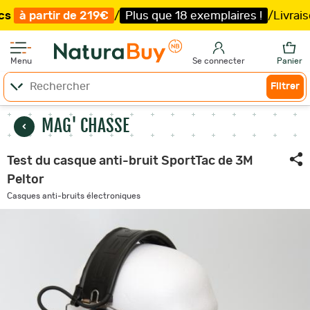
e 219€
/
Plus que 18 exemplaires !
/
Livraison offerte et 
Menu
Se connecter
Panier
Filtrer
MAG' CHASSE
Test du casque anti-bruit SportTac de 3M
Peltor
Casques anti-bruits électroniques