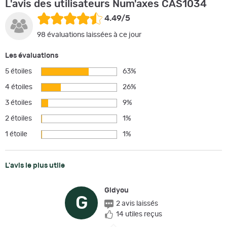
L'avis des utilisateurs Num'axes CAS1034
4.49/5
98 évaluations laissées à ce jour
Les évaluations
5 étoiles
63%
4 étoiles
26%
3 étoiles
9%
2 étoiles
1%
1 étoile
1%
L'avis le plus utile
Gidyou
G
2 avis laissés
14 utiles reçus