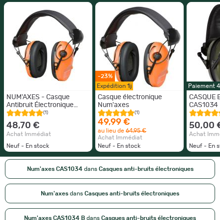
-23%
Expédition
1j
Paiement 
NUM'AXES - Casque
Casque électronique
CASQUE 
Antibruit Électronique
Num'axes
CAS1034 
CAS1034 b- Tir, Chasse,
NUM'AXE
(1)
(1)
Jardinage - Orange
49,99 €
48,70 €
50,00 
au lieu de
64,95 €
Achat Immédiat
Achat Imm
Achat Immédiat
Neuf - En stock
Neuf - En stock
Neuf - En 
Num'axes CAS1034
dans
Casques anti-bruits électroniques
Num'axes
dans
Casques anti-bruits électroniques
Num'axes CAS1034 B
dans
Casques anti-bruits électroniques