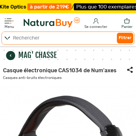
à partir de 219€
/
Plus que 100 exemplaires !
/
Livraison
Menu
Se connecter
Panier
Filtrer
MAG' CHASSE
Casque électronique CAS1034 de Num'axes
Casques anti-bruits électroniques