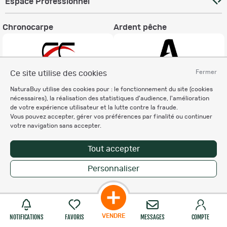
Espace Professionnel
Chronocarpe
Ardent pêche
Fermer
Ce site utilise des cookies
NaturaBuy utilise des cookies pour : le fonctionnement du site (cookies
Informations légales
nécessaires), la réalisation des statistiques d'audience, l'amélioration
de votre expérience utilisateur et la lutte contre la fraude.
Charte éthique
Vous pouvez accepter, gérer vos préférences par finalité ou continuer
Mentions légales
votre navigation sans accepter.
Règlement & Conditions d'utilisation
Politique de protection
Tout accepter
des données personnelles
Personnalisation des cookies
Personnaliser
Recevez nos newsletters
VENDRE
NOTIFICATIONS
FAVORIS
MESSAGES
COMPTE