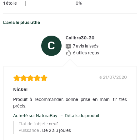
1 étoile
0%
L'avis le plus utile
Calibre30-30
C
7 avis laissés
6 utiles reçus
le 21/07/2020
Nickel
Produit à recommander, bonne prise en main, tir très
précis.
Acheté sur NaturaBuy – Détails du produit
Etat de l'objet
: neuf
Puissance
: De 2 à 3 joules