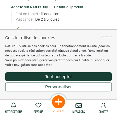
Acheté sur NaturaBuy – Détails du produit
Etat de l'objet
: D'occasion
Puissance
: De 2 à 3 joules
L'utilisateur recommande ce produit
Fermer
Ce site utilise des cookies
Utile
NaturaBuy utilise des cookies pour : le fonctionnement du site (cookies
nécessaires), la réalisation des statistiques d'audience, l'amélioration
de votre expérience utilisateur et la lutte contre la fraude.
Vous pouvez accepter, gérer vos préférences par finalité ou continuer
votre navigation sans accepter.
Patricep58
P
14 avis laissés
Tout accepter
7 utiles reçus
Personnaliser
le 25/04/2024
Beau pistolet précis
VENDRE
NOTIFICATIONS
FAVORIS
MESSAGES
COMPTE