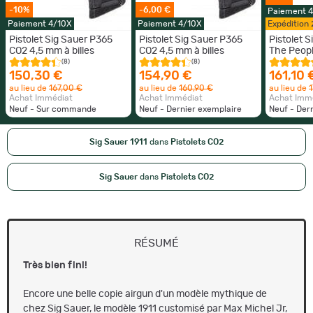
-10%
-6,00 €
Paiement 
Paiement 4/10X
Paiement 4/10X
Expédition
Pistolet Sig Sauer P365
Pistolet Sig Sauer P365
Pistolet S
CO2 4,5 mm à billes
CO2 4,5 mm à billes
The Peop
(8)
(8)
150,30 €
154,90 €
161,10 
au lieu de
167,00 €
au lieu de
160,90 €
au lieu de
1
Achat Immédiat
Achat Immédiat
Achat Imm
Neuf - Sur commande
Neuf - Dernier exemplaire
Neuf - Der
Sig Sauer 1911
dans
Pistolets CO2
Sig Sauer
dans
Pistolets CO2
RÉSUMÉ
Très bien fini!
Encore une belle copie airgun d'un modèle mythique de
chez Sig Sauer, le modèle 1911 customisé par Max Michel Jr,