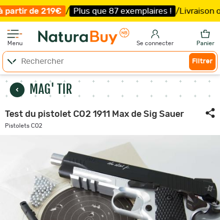
lus que 87 exemplaires !
/
Livraison offerte et expédition
Menu
Se connecter
Panier
Filtrer
MAG' TIR
Test du pistolet CO2 1911 Max de Sig Sauer
Pistolets CO2