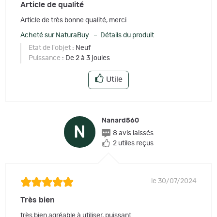
Article de qualité
Article de très bonne qualité, merci
Acheté sur NaturaBuy – Détails du produit
Etat de l'objet
: Neuf
Puissance
: De 2 à 3 joules
Utile
Nanard560
N
8 avis laissés
2 utiles reçus
le 30/07/2024
Très bien
très bien agréable à utiliser, puissant