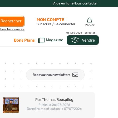
|
Aide en ligne
Nous contacter
MON COMPTE
Rechercher
S'inscrire / Se connecter
Panier
herche avancée
06 Aoû 2026 -
16:59:46
Magazine
Vendre
Bons Plans
Recevez nos newsletters
Par Thomas Boespflug
Publié le 06/07/2026
Dernière modification le 07/07/2026