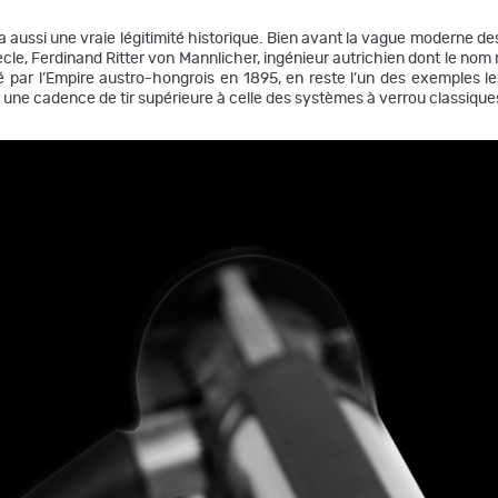
re a aussi une vraie légitimité historique. Bien avant la vague moderne 
cle, Ferdinand Ritter von Mannlicher, ingénieur autrichien dont le nom 
par l’Empire austro-hongrois en 1895, en reste l’un des exemples les 
r une cadence de tir supérieure à celle des systèmes à verrou classique