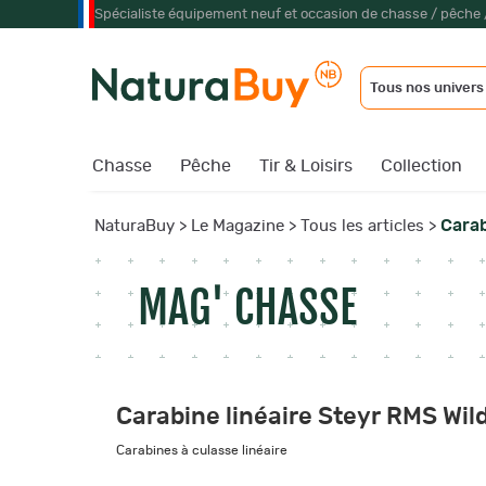
Spécialiste équipement neuf et occasion de chasse / pêche 
Tous nos univers
Chasse
Pêche
Tir & Loisirs
Collection
Carab
NaturaBuy
>
Le Magazine
>
Tous les articles
>
MAG' CHASSE
Carabine linéaire Steyr RMS Wil
Carabines à culasse linéaire