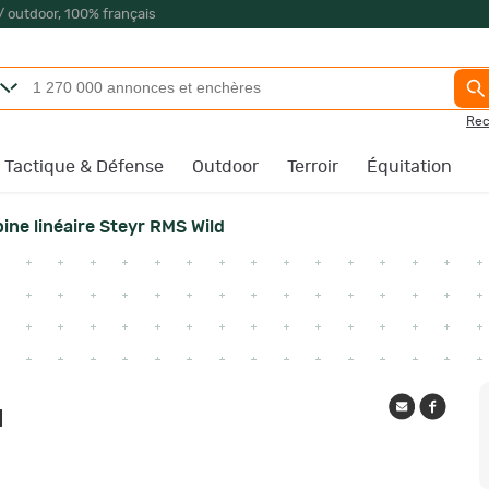
/ outdoor, 100% français
Rec
Tactique & Défense
Outdoor
Terroir
Équitation
ine linéaire Steyr RMS Wild
d