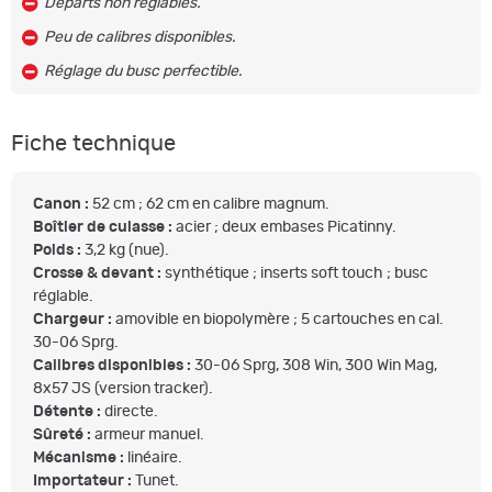
Départs non réglables.
Peu de calibres disponibles.
Réglage du busc perfectible.
Fiche technique
Canon :
52 cm ; 62 cm en calibre magnum.
Boîtier de culasse :
acier ; deux embases Picatinny.
Poids :
3,2 kg (nue).
Crosse & devant :
synthétique ; inserts soft touch ; busc
réglable.
Chargeur :
amovible en biopolymère ; 5 cartouches en cal.
30-06 Sprg.
Calibres disponibles :
30-06 Sprg, 308 Win, 300 Win Mag,
8x57 JS (version tracker).
Détente :
directe.
Sûreté :
armeur manuel.
Mécanisme :
linéaire.
Importateur :
Tunet.