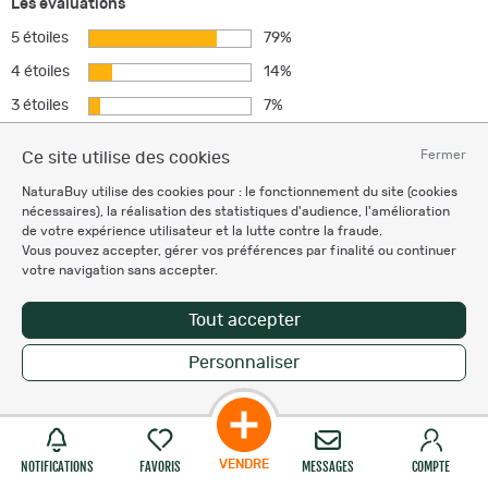
Les évaluations
5 étoiles
79%
4 étoiles
14%
3 étoiles
7%
2 étoiles
0%
Fermer
Ce site utilise des cookies
1 étoile
0%
NaturaBuy utilise des cookies pour : le fonctionnement du site (cookies
nécessaires), la réalisation des statistiques d'audience, l'amélioration
de votre expérience utilisateur et la lutte contre la fraude.
L'avis le plus utile
Vous pouvez accepter, gérer vos préférences par finalité ou continuer
votre navigation sans accepter.
Jlso51
J
Tout accepter
11 avis laissés
72 utiles reçus
Personnaliser
le 16/04/2023
VENDRE
NOTIFICATIONS
FAVORIS
MESSAGES
COMPTE
Superbe design