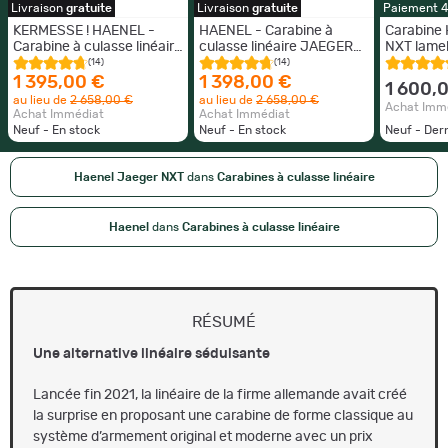
Livraison
gratuite
Livraison
gratuite
Paiement 
KERMESSE ! HAENEL -
HAENEL - Carabine à
Carabine
Carabine à culasse linéaire
culasse linéaire JAEGER
NXT lamel
JAEGER NXT Composite -
NXT Composite - Cal. 30-
neuf
(14)
(14)
Cal. 30-06
06 - PROMOTION
1 395,00 €
1 398,00 €
1 600,
au lieu de
2 658,00 €
au lieu de
2 658,00 €
Achat Imm
Achat Immédiat
Achat Immédiat
Neuf - En stock
Neuf - En stock
Neuf - Der
Haenel Jaeger NXT
dans
Carabines à culasse linéaire
Haenel
dans
Carabines à culasse linéaire
RÉSUMÉ
Une alternative linéaire séduisante
Lancée fin 2021, la linéaire de la firme allemande avait créé
la surprise en proposant une carabine de forme classique au
système d’armement original et moderne avec un prix