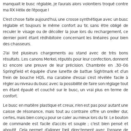
manquait le busc réglable, je l’aurais alors volontiers troqué contre
ma RX Hélix de l’époque !
C’est chose faite aujourd’hui, une crosse synthétique avec un busc
réglable et toujours le même confort au tir, sans être obligé de
reculer le visage ou de décoller la joue lors du rechargement, ce
dernier point étant rédhibitoire concernant les linéaires pour bien
des chasseurs.
J’ai tiré plusieurs chargements au stand avec de très bons
résultats. Les canons Merkel, réputés pour leur confection, donnent
ici encore une preuve de leur précision. Chambrée en .30-06
Springfield et équipée d’une lunette de battue Sightmark et d’un
frein de bouche HQS, ma carabine d’essai s’est révélée facile à
régler au niveau du busc avec la possibilité de faire son réglage tout
en étant épaulé et couché sur le busc, un vrai plus en terme de
confort.
Le busc en matière plastique et creux, n’en est pas pour autant une
caisse de résonance, mais tout au contraire offre un oreiller dur,
certes, mais bien conçu pour se caler au mieux lors du tir. Le bouton
de commande est facile d’accès et souple ; c’est bien pensé et
aboutit. Cela permet d’aligner l’œil directement avec l’organe de