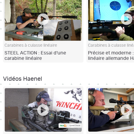
Carabines à culasse linéaire
Carabines à culasse liné
STEEL ACTION : Essai d'une
Précise et moderne :
carabine linéaire
linéaire allemande 
remarquablement fluide !
NXT au stand de tir !
Vidéos Haenel