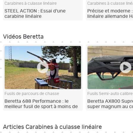
Carabines à culasse linéaire
Carabines à culasse liné
STEEL ACTION : Essai d'une
Précise et moderne :
carabine linéaire
linéaire allemande 
remarquablement fluide !
NXT au stand de tir !
Vidéos Beretta
Fusils de parcours de chasse
Fusils Semi-auto calibre
Beretta 688 Performance : le
Beretta AX800 Supr
meilleur fusil de sport à moins de
super magnum au co
5 000 € ?
remarquable !
Articles Carabines à culasse linéaire