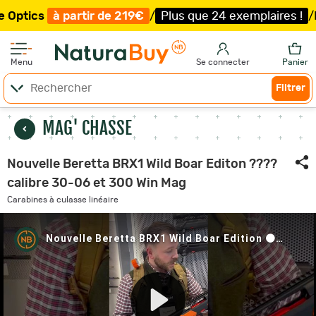
à partir de 219€
/
Plus que 24 exemplaires !
/
Livraison
Menu
Se connecter
Panier
Filtrer
MAG' CHASSE
Nouvelle Beretta BRX1 Wild Boar Editon ????
calibre 30-06 et 300 Win Mag
Carabines à culasse linéaire