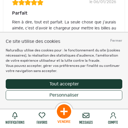
le 06/01/2026
Parfait
Rien à dire, tout est parfait. La seule chose que j'aurais
aimée, c'est d'avoir le chargeur pour mettre les billes au
lieu des plombs.
Fermer
Ce site utilise des cookies
Acheté sur NaturaBuy – Voir les détails du produit
NaturaBuy utilise des cookies pour : le fonctionnement du site (cookies
L'utilisateur recommande ce produit
nécessaires), la réalisation des statistiques d'audience, l'amélioration
de votre expérience utilisateur et la lutte contre la fraude.
Vous pouvez accepter, gérer vos préférences par finalité ou continuer
1
utilisateur trouve cet avis utile
votre navigation sans accepter.
Utile
Tout accepter
Personnaliser
Teddyboys
7 avis laissés
0 utile reçu
VENDRE
NOTIFICATIONS
FAVORIS
MESSAGES
COMPTE