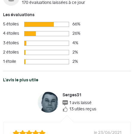
170 évaluations laissées à ce jour
Les évaluations
5 étoiles
66%
4 étoiles
26%
3 étoiles
4%
2 étoiles
2%
1 étoile
2%
L'avis le plus utile
Serges31
1 avis laissé
13 utiles reçus
le 23/06/2021