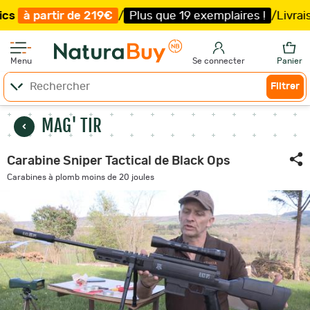
Plus que 19 exemplaires !
/
Livraison offerte et expéditio
Menu
Se connecter
Panier
Filtrer
MAG' TIR
Carabine Sniper Tactical de Black Ops
Carabines à plomb moins de 20 joules