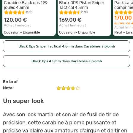
Carabine Black ops 19,9
Black OPS Piston Sniper
Pack cara
joules 4,5mm
Tactical 4,5mm
comprimé
sniper tac
(170)
(170)
19.9J à pi
170,00
120,00 €
169,00 €
au lieu de
Achat Immédiat
Achat Immédiat
Achat Imm
Occasion - Disponible
Occasion - Disponible
Neuf - En 
Black Ops Sniper Tactical 4.5mm
dans
Carabines à plomb
Black Ops 4.5mm
dans
Carabines à plomb
En bref
Note :
Un super look
Avec son look martial et son air de fusil de tir de
précision, cette
carabine à plomb
puissante et
précise va plaire aux amateurs d'airgun et de tir en