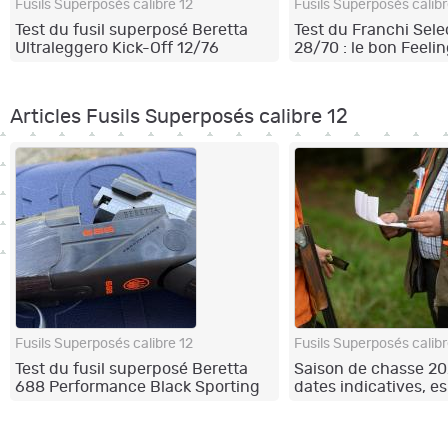
Fusils Superposés calibre 12
Fusils Superposés calibr
Test du fusil superposé Beretta
Test du Franchi Selec
Ultraleggero Kick-Off 12/76
28/70 : le bon Feelin
Articles Fusils Superposés calibre 12
Fusils Superposés calibre 12
Fusils Superposés calibr
Test du fusil superposé Beretta
Saison de chasse 20
688 Performance Black Sporting
dates indicatives, e
concernées et règles