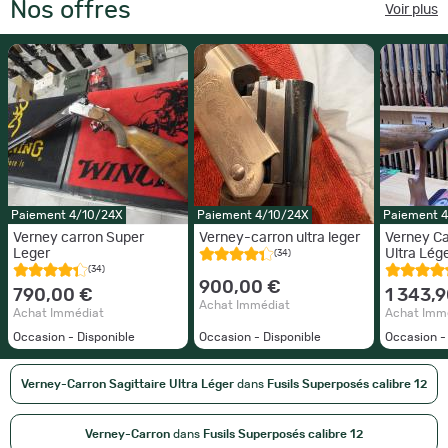
Nos offres
Voir plus
Paiement 4/10/24X
Paiement 4/10/24X
Paiement 
Verney carron Super
Verney-carron ultra leger
Verney Ca
Leger
Ultra Lég
(34)
occasion
(34)
900,00 €
790,00 €
1 343,
Achat Immédiat
Achat Immédiat
Achat Imm
Occasion - Disponible
Occasion - Disponible
Occasion -
Verney-Carron Sagittaire Ultra Léger
dans
Fusils Superposés calibre 12
Verney-Carron
dans
Fusils Superposés calibre 12