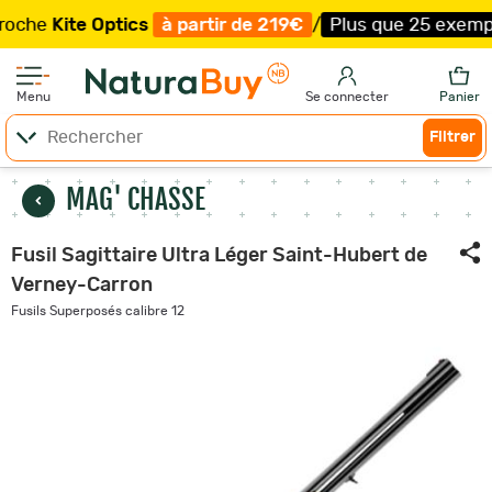
Kite Optics
à partir de 219€
/
Plus que 25 exemplaires 
Menu
Se connecter
Panier
Filtrer
MAG' CHASSE
Fusil Sagittaire Ultra Léger Saint-Hubert de
Verney-Carron
Fusils Superposés calibre 12