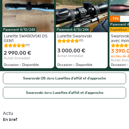
-11%
Paiement 
Paiement 4/10/24X
Paiement 4/10/24X
Expédition
Lunette SWAROVSKI DS
Lunette Swarovski
Swarovsk
GEN1
avec mon
(17)
(17)
3 000,00 €
3 390,
2 990,00 €
Achat Immédiat
au lieu de
Achat Immédiat
Achat Imm
Occasion - Disponible
Occasion - Disponible
Occasion -
Swarovski DS
dans
Lunettes d'affût et d'approche
Swarovski
dans
Lunettes d'affût et d'approche
Actu
En bref