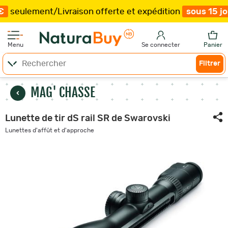
Livraison offerte et expédition
sous 15 jours
/
Plus qu
Menu
Se connecter
Panier
Filtrer
MAG' CHASSE
Lunette de tir dS rail SR de Swarovski
Lunettes d'affût et d'approche