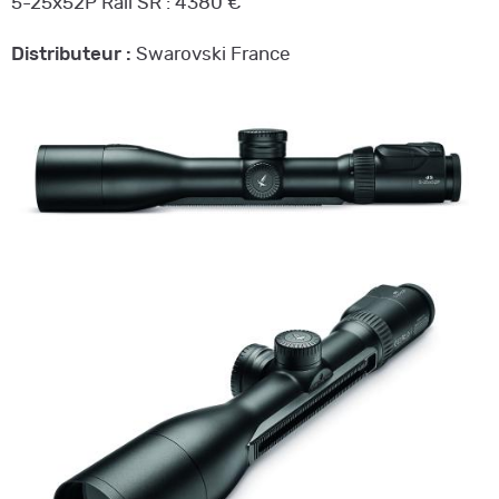
5-25x52P Rail SR : 4380 €
Distributeur :
Swarovski France