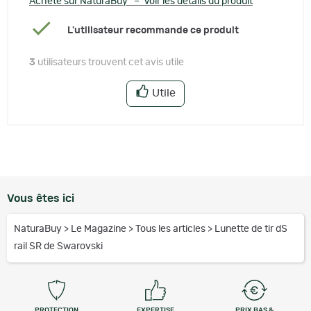
Acheté sur NaturaBuy – Voir les détails du produit
L'utilisateur recommande ce produit
3
utilisateurs trouvent cet avis utile
Utile
Vous êtes ici
NaturaBuy
>
Le Magazine
>
Tous les articles
>
Lunette de tir dS
rail SR de Swarovski
PROTECTION
EXPERTISE
PRIX BAS &