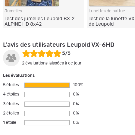
Jumelles
Lunettes de battue
Test des jumelles Leupold BX-2
Test de la lunette 
ALPINE HD 8x42
de Leupold
L'avis des utilisateurs Leupold VX-6HD
5/5
2 évaluations laissées à ce jour
Les évaluations
5 étoiles
100%
4 étoiles
0%
3 étoiles
0%
2 étoiles
0%
1 étoile
0%