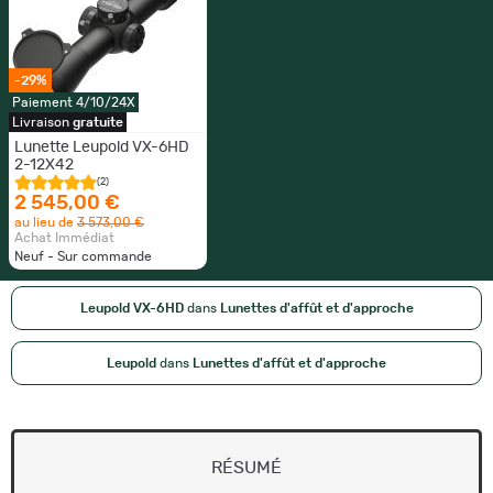
-29%
Paiement 4/10/24X
Livraison
gratuite
Lunette Leupold VX-6HD
2-12X42
(2)
2 545,00 €
au lieu de
3 573,00 €
Achat Immédiat
Neuf - Sur commande
Leupold VX-6HD
dans
Lunettes d'affût et d'approche
Leupold
dans
Lunettes d'affût et d'approche
RÉSUMÉ