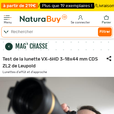
/
Plus que 19 exemplaires !
/
Livraison offerte et expéd
Menu
Se connecter
Panier
Filtrer
MAG' CHASSE
Test de la lunette VX-6HD 3-18x44 mm CDS
ZL2 de Leupold
Lunettes d'affût et d'approche