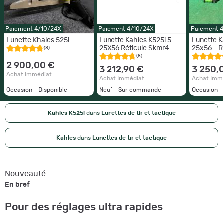
Paiement 4/10/24X
Paiement 4/10/24X
Paiement 
Lunette Khales 525i
Lunette Kahles K525i 5-
Lunette K
25X56 Réticule Skmr4
25x56 - R
(8)
Dérive Droite
Dérive g
(8)
Accessoi
2 900,00 €
3 212,90 €
3 250,
Achat Immédiat
Achat Immédiat
Achat Imm
Occasion - Disponible
Neuf - Sur commande
Occasion -
Kahles K525i
dans
Lunettes de tir et tactique
Kahles
dans
Lunettes de tir et tactique
Nouveauté
En bref
Pour des réglages ultra rapides