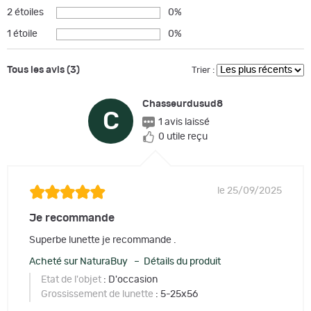
2 étoiles
0%
1 étoile
0%
Tous les avis (3)
Trier :
Chasseurdusud8
C
1 avis laissé
0 utile reçu
le 25/09/2025
Je recommande
Superbe lunette je recommande .
Acheté sur NaturaBuy – Détails du produit
Etat de l'objet
: D'occasion
Grossissement de lunette
: 5-25x56