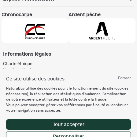
Chronocarpe
Ardent pêche
Informations légales
Charte éthique
Mentions légales
Règlement & Conditions d'utilisation
Fermer
Ce site utilise des cookies
Politique de protection
NaturaBuy utilise des cookies pour : le fonctionnement du site (cookies
des données personnelles
nécessaires), la réalisation des statistiques d'audience, l'amélioration
Personnalisation des cookies
de votre expérience utilisateur et la lutte contre la fraude.
Vous pouvez accepter, gérer vos préférences par finalité ou continuer
votre navigation sans accepter.
Recevez nos newsletters
Tout accepter
Personnaliser