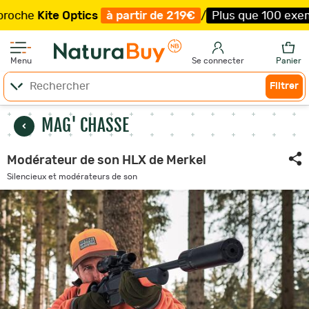
Optics
à partir de 219€
/
Plus que 100 exemplaires !
/
Li
Menu
Se connecter
Panier
Filtrer
MAG' CHASSE
Modérateur de son HLX de Merkel
Silencieux et modérateurs de son