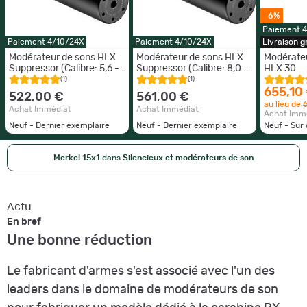
-6%
Paiement 
Paiement 4/10/24X
Paiement 4/10/24X
Livraison
g
Modérateur de sons HLX
Modérateur de sons HLX
Modérateu
Suppressor (Calibre: 5,6 -
Suppressor (Calibre: 8,0 -
HLX 30
7,62 mm, Calibre: 7,62)
9,3 mm, Calibre: 9,3 mm)
(1)
(1)
655,10
522,00 €
561,00 €
au lieu de
Achat Immédiat
Achat Immédiat
Achat Imm
Neuf - Dernier exemplaire
Neuf - Dernier exemplaire
Neuf - Su
Merkel 15x1
dans
Silencieux et modérateurs de son
Actu
En bref
Une bonne réduction
Le fabricant d'armes s'est associé avec l'un des
leaders dans le domaine de modérateurs de son