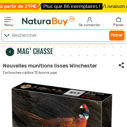
lus que 86 exemplaires !
/
Livraison offerte et expédition
Menu
Se connecter
Panier
Filtrer
MAG' CHASSE
Nouvelles munitions lisses Winchester
Cartouches calibre 12 bourre jupe