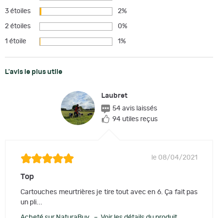
3 étoiles
2%
2 étoiles
0%
1 étoile
1%
L'avis le plus utile
Laubret
54 avis laissés
94 utiles reçus
le 08/04/2021
Top
Cartouches meurtrières je tire tout avec en 6. Ça fait pas
un pli...
Acheté sur NaturaBuy – Voir les détails du produit