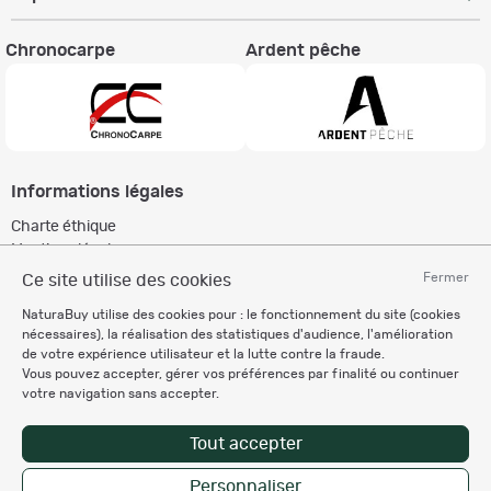
Chronocarpe
Ardent pêche
Informations légales
Charte éthique
Mentions légales
Règlement & Conditions d'utilisation
Fermer
Ce site utilise des cookies
Politique de protection
NaturaBuy utilise des cookies pour : le fonctionnement du site (cookies
des données personnelles
nécessaires), la réalisation des statistiques d'audience, l'amélioration
Personnalisation des cookies
de votre expérience utilisateur et la lutte contre la fraude.
Vous pouvez accepter, gérer vos préférences par finalité ou continuer
votre navigation sans accepter.
Recevez nos newsletters
Tout accepter
Personnaliser