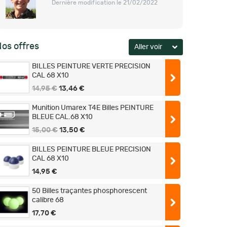
Dernière modification le 21/02/2022
os offres
BILLES PEINTURE VERTE PRECISION
CAL 68 X10
14,95 €
13,46 €
Munition Umarex T4E Billes PEINTURE
BLEUE CAL.68 X10
15,00 €
13,50 €
BILLES PEINTURE BLEUE PRECISION
CAL 68 X10
14,95 €
50 Billes traçantes phosphorescent
calibre 68
17,70 €