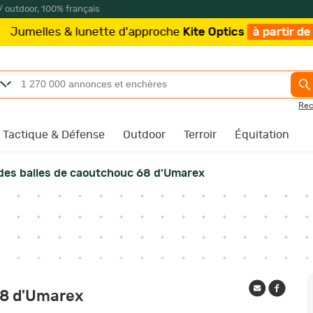
/ outdoor, 100% français
d'approche
Kite Optics
à partir de 219€
/
Plus que 98 e
Rec
Tactique & Défense
Outdoor
Terroir
Équitation
des balles de caoutchouc 68 d'Umarex
68 d'Umarex