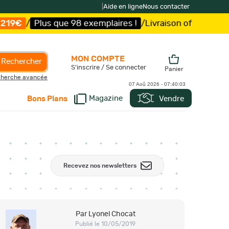
|
Aide en ligne
Nous contacter
xemplaires !
/
Livraison offerte et expédition
sous 5 jou
MON COMPTE
Rechercher
S'inscrire / Se connecter
Panier
herche avancée
07 Aoû 2026 -
07:40:05
Magazine
Vendre
Bons Plans
Recevez nos newsletters
Par Lyonel Chocat
Publié le 10/05/2019