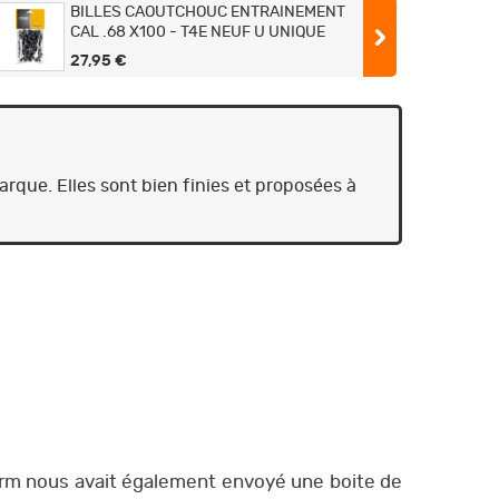
BILLES CAOUTCHOUC ENTRAINEMENT
CAL .68 X100 - T4E NEUF U UNIQUE
27,95 €
10 Billes Poivre Calibre .68 Umarex
29,90 €
que. Elles sont bien finies et proposées à
50 Billes caoutchouc noyau acier RBI
Calibre 68 Umarex
29,90 €
Billes Poivre Calibre .68 Umarex PB68 -
Tube de 10
33,00 €
Billes Craie Bleue Calibre .68 Umarex
CKB68 - Tube de 10
33,00 €
BILLES RBI CAOUTCHOUC NOYAU ACIER
 Arm nous avait également envoyé une boite de
CAL .68 X50 - T4E