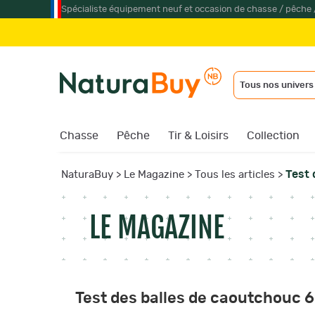
Spécialiste équipement neuf et occasion de chasse / pêche 
Jumelles & lunette 
Tous nos univers
Chasse
Pêche
Tir & Loisirs
Collection
Test 
NaturaBuy
>
Le Magazine
>
Tous les articles
>
LE MAGAZINE
Test des balles de caoutchouc 