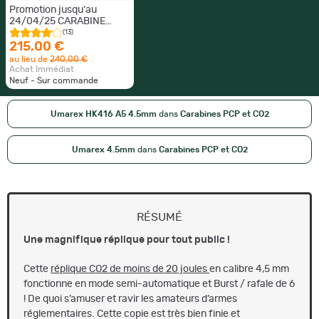
Promotion jusqu'au
24/04/25 CARABINE
HECKLER&KOCH HK416 A5
(13)
CO2 BBs 4.5MM Nouveau
215,00 €
avec Syteme BURST
au lieu de
240,00 €
Achat Immédiat
Neuf - Sur commande
Umarex HK416 A5 4.5mm
dans
Carabines PCP et CO2
Umarex 4.5mm
dans
Carabines PCP et CO2
RÉSUMÉ
Une magnifique réplique pour tout public !
Cette
réplique CO2 de moins de 20 joules
en calibre 4,5 mm
fonctionne en mode semi-automatique et Burst / rafale de 6
! De quoi s’amuser et ravir les amateurs d’armes
réglementaires. Cette copie est très bien finie et