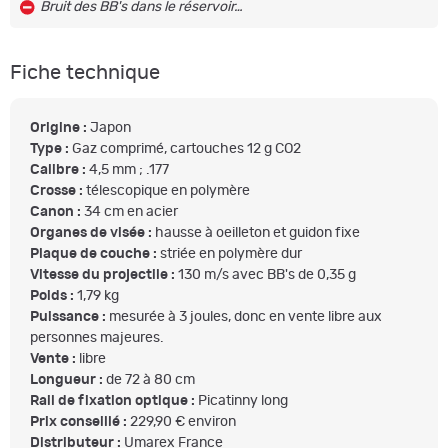
Bruit des BB's dans le réservoir…
Fiche technique
Origine :
Japon
Type :
Gaz comprimé, cartouches 12 g CO2
Calibre :
4,5 mm ; .177
Crosse :
télescopique en polymère
Canon :
34 cm en acier
Organes de visée :
hausse à oeilleton et guidon fixe
Plaque de couche :
striée en polymère dur
Vitesse du projectile :
130 m/s avec BB's de 0,35 g
Poids :
1,79 kg
Puissance :
mesurée à 3 joules, donc en vente libre aux
personnes majeures.
Vente :
libre
Longueur :
de 72 à 80 cm
Rail de fixation optique :
Picatinny long
Prix conseillé :
229,90 € environ
Distributeur :
Umarex France