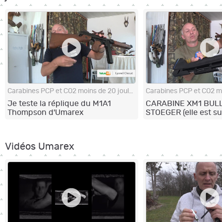
Carabines PCP et CO2 moins de 20 joules
Je teste la réplique du M1A1
CARABINE XM1 BUL
Thompson d'Umarex
STOEGER (elle est su
Vidéos Umarex