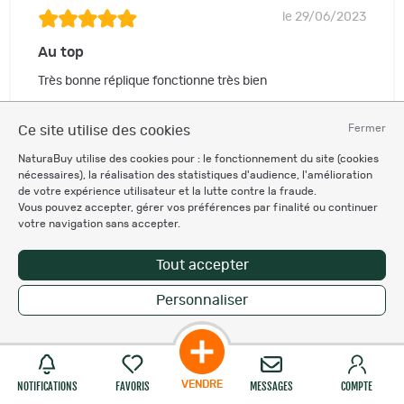
le 29/06/2023
Au top
Très bonne réplique fonctionne très bien
Acheté sur NaturaBuy – Voir les détails du produit
Fermer
Ce site utilise des cookies
L'utilisateur recommande ce produit
NaturaBuy utilise des cookies pour : le fonctionnement du site (cookies
nécessaires), la réalisation des statistiques d'audience, l'amélioration
1
utilisateur trouve cet avis utile
de votre expérience utilisateur et la lutte contre la fraude.
Vous pouvez accepter, gérer vos préférences par finalité ou continuer
votre navigation sans accepter.
Utile
Tout accepter
Personnaliser
Vous êtes ici
VENDRE
NOTIFICATIONS
FAVORIS
MESSAGES
COMPTE