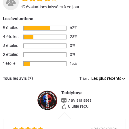
13 évaluations laissées à ce jour
Les évaluations
5 étoiles
62%
4 étoiles
23%
3 étoiles
0%
2 étoiles
0%
1 étoile
15%
Tous les avis (7)
Trier :
Teddyboys
7 avis laissés
0 utile reçu