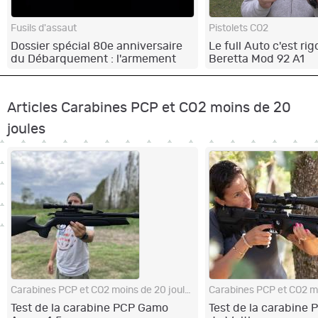
Fusils d'assaut
Pistolets CO2
Dossier spécial 80e anniversaire
Le full Auto c'est ri
du Débarquement : l'armement
Beretta Mod 92 A1
des combattants lors du Jour J
Articles Carabines PCP et CO2 moins de 20
joules
Carabines PCP et CO2 moins de 20 joules
Test de la carabine PCP Gamo
Test de la carabine