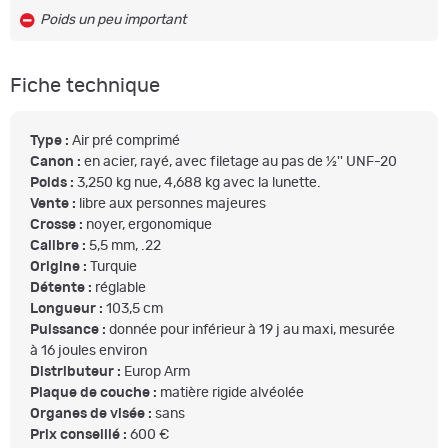
Poids un peu important
Fiche technique
Type :
Air pré comprimé
Canon :
en acier, rayé, avec filetage au pas de ½'' UNF-20
Poids :
3,250 kg nue, 4,688 kg avec la lunette.
Vente :
libre aux personnes majeures
Crosse :
noyer, ergonomique
Calibre :
5,5 mm, .22
Origine :
Turquie
Détente :
réglable
Longueur :
103,5 cm
Puissance :
donnée pour inférieur à 19 j au maxi, mesurée
à 16 joules environ
Distributeur :
Europ Arm
Plaque de couche :
matière rigide alvéolée
Organes de visée :
sans
Prix conseillé :
600 €