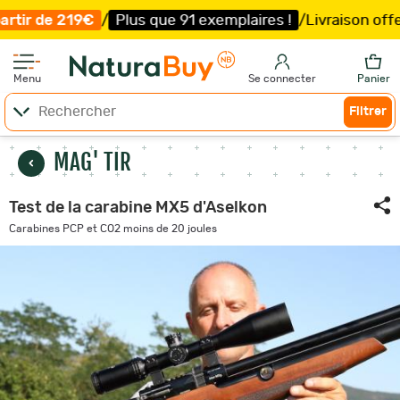
exemplaires !
/
Livraison offerte et expédition
sous 5 jo
Menu
Se connecter
Panier
Filtrer
MAG' TIR
Test de la carabine MX5 d'Aselkon
Carabines PCP et CO2 moins de 20 joules