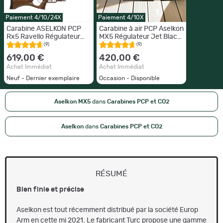
Paiement 4/10/24X
Paiement 4/10X
Carabine ASELKON PCP
Carabine à air PCP Aselkon
Rx5 Ravello Régulateur
MX5 Régulateur Jet Black
Jet Black 19j cal 4.5 mm
Cal. 5.5 19J
(9)
(9)
619,00 €
420,00 €
Achat Immédiat
Achat Immédiat
Neuf - Dernier exemplaire
Occasion - Disponible
Aselkon MX5
dans
Carabines PCP et CO2
Aselkon
dans
Carabines PCP et CO2
RÉSUMÉ
Bien finie et précise
Aselkon est tout récemment distribué par la société Europ
Arm en cette mi 2021. Le fabricant Turc propose une gamme