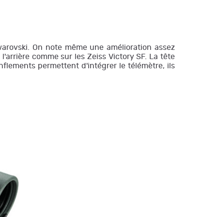
Jumelles SWAROVSKI EL Range 10x42
3 608,64 €
 Swarovski. On note même une amélioration assez
Jumelles Swarovski EL Range 12x42
l'arrière comme sur les Zeiss Victory SF. La tête
Orange
enflements permettent d'intégrer le télémètre, ils
3 749,90 €
Jumelles Swarovski EL Range 12x42
Green
3 749,90 €
Jumelle Swarovski EL Range 12x42
3 750,00 €