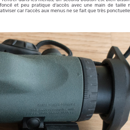
foncé et peu pratique d'accès avec une main de taille
lativiser car l'accès aux menus ne se fait que très ponctuell