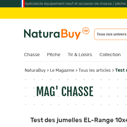
Spécialiste équipement neuf et occasion de chasse / pêche 
Jumelle
Tous nos univers
Chasse
Pêche
Tir & Loisirs
Collection
Test 
NaturaBuy
>
Le Magazine
>
Tous les articles
>
MAG' CHASSE
Test des jumelles EL-Range 10x