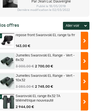
Par Jean Luc Dauvergne
Publié le 18/05/2018
Dernière modification le 02/03/2022
os offres
repose front Swarovski EL range ta frr
143,00 €
Jumelles Swarovski EL Range - Vert -
8x32
3 000,00 €
2 700,00 €
Jumelles Swarovski EL Range - Vert -
10x32
3 050,00 €
2 745,00 €
Swarovski EL range 8x32 TA
télémétrique nouveauté
2 944,00 €