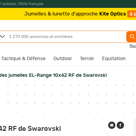
/ outdoor, 100% français
s & lunette d'approche
Kite Optics
à partir de 219€
/
Rec
Tactique & Défense
Outdoor
Terroir
Équitation
des jumelles EL-Range 10x42 RF de Swarovski
42 RF de Swarovski