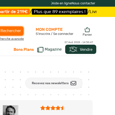
|
Aide en ligne
Nous contacter
Plus que 89 exemplaires !
/
Livraison offerte et expéditi
MON COMPTE
Rechercher
S'inscrire / Se connecter
Panier
herche avancée
07 Aoû 2026 -
14:50:48
Magazine
Vendre
Bons Plans
Recevez nos newsletters