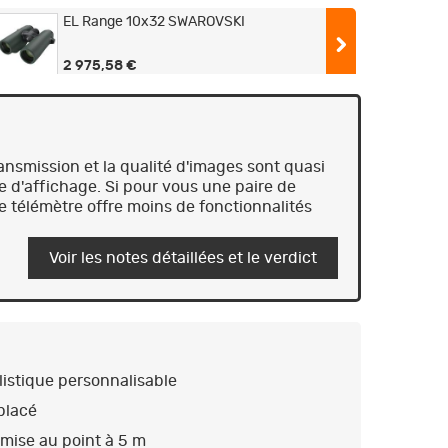
EL Range 10x32 SWAROVSKI
2 975,58 €
SWAROVSKI EL RANGE 10X32
2 981,00 €
ransmission et la qualité d'images sont quasi
e d'affichage. Si pour vous une paire de
EL Range 8x32 SWAROVSKI
e télémètre offre moins de fonctionnalités
3 192,38 €
Voir les notes détaillées et le verdict
Jumelles Swarovski EL Range 8x42 -
Vert
3 650,00 €
3 285,00 €
Jumelles Swarovski EL Range 8x42 -
Orange
istique personnalisable
3 650,00 €
3 285,00 €
placé
Swarovski EL range 10x42 TA
mise au point à 5 m