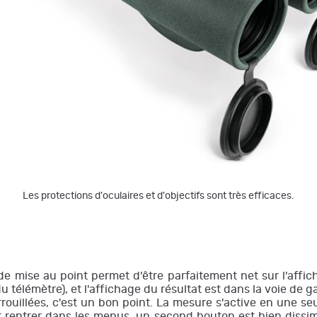
Les protections d'oculaires et d'objectifs sont très efficaces.
 mise au point permet d'être parfaitement net sur l'affich
du télémètre), et l'affichage du résultat est dans la voie de 
ouillées, c'est un bon point. La mesure s'active en une se
ur rentrer dans les menus, un second bouton est bien dissi