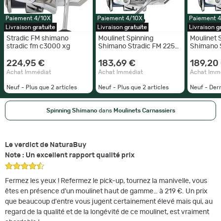
Paiement 4/10X
Paiement 4/10X
Paiement 
Livraison
gratuite
Livraison
gratuite
Livraison
g
Stradic FM shimano
Moulinet Spinning
Moulinet 
stradic fm c3000 xg
Shimano Stradic FM 225g
Shimano 
75cm 9kg 5.1:1 C3000
94cm 9kg
224,95 €
183,69 €
189,20
Achat Immédiat
Achat Immédiat
Achat Imm
Neuf - Plus que
2
articles
Neuf - Plus que
2
articles
Neuf - Der
Spinning Shimano
dans
Moulinets Carnassiers
Le verdict de NaturaBuy
Note : Un excellent rapport qualité prix
Fermez les yeux ! Refermez le pick-up, tournez la manivelle, vous
êtes en présence d'un moulinet haut de gamme… à 219 €. Un prix
que beaucoup d'entre vous jugent certainement élevé mais qui, au
regard de la qualité et de la longévité de ce moulinet, est vraiment