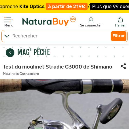
he
Kite Optics
à partir de 219€
/
Plus que 99 exemplaire
Menu
Se connecter
Panier
Filtrer
MAG' PÊCHE
Test du moulinet Stradic C3000 de Shimano
Moulinets Carnassiers