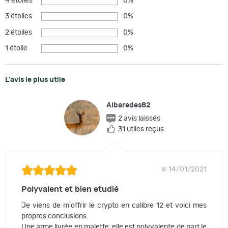
4 étoiles
0%
3 étoiles
0%
2 étoiles
0%
1 étoile
0%
L'avis le plus utile
Albaredes82
2 avis laissés
31 utiles reçus
le 14/01/2021
Polyvalent et bien etudié
Je viens de m'offrir le crypto en calibre 12 et voici mes
propres conclusions.
Une arme livrée en malette, elle est polyvalente de part le