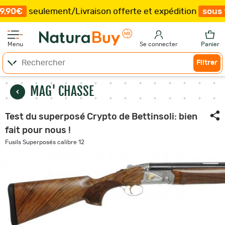
lement
/
Livraison offerte et expédition
sous 15 jours
/
Menu
Se connecter
Panier
Filtrer
MAG' CHASSE
Test du superposé Crypto de Bettinsoli: bien
fait pour nous !
Fusils Superposés calibre 12