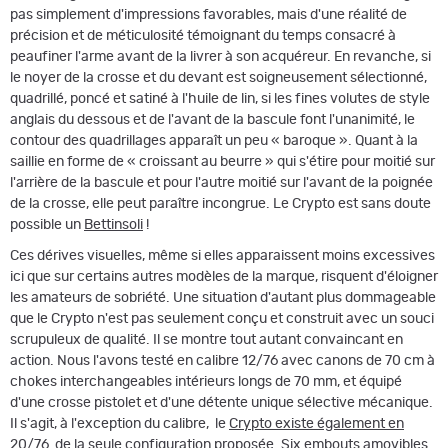
pas simplement d'impressions favorables, mais d'une réalité de
précision et de méticulosité témoignant du temps consacré à
peaufiner l'arme avant de la livrer à son acquéreur. En revanche, si
le noyer de la crosse et du devant est soigneusement sélectionné,
quadrillé, poncé et satiné à l'huile de lin, si les fines volutes de style
anglais du dessous et de l'avant de la bascule font l'unanimité, le
contour des quadrillages apparaît un peu « baroque ». Quant à la
saillie en forme de « croissant au beurre » qui s'étire pour moitié sur
l'arrière de la bascule et pour l'autre moitié sur l'avant de la poignée
de la crosse, elle peut paraître incongrue. Le Crypto est sans doute
possible un
Bettinsoli
!
Ces dérives visuelles, même si elles apparaissent moins excessives
ici que sur certains autres modèles de la marque, risquent d'éloigner
les amateurs de sobriété. Une situation d'autant plus dommageable
que le Crypto n'est pas seulement conçu et construit avec un souci
scrupuleux de qualité. Il se montre tout autant convaincant en
action. Nous l'avons testé en calibre 12/76 avec canons de 70 cm à
chokes interchangeables intérieurs longs de 70 mm, et équipé
d'une crosse pistolet et d'une détente unique sélective mécanique.
Il s'agit, à l'exception du calibre, ­ le
Crypto existe également en
20/76
­ de la seule configuration proposée. Six embouts amovibles