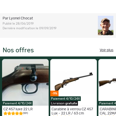
Par Lyonel Chocat
Publié le 28/06/2019
Dernière modification le 09/09/2019
Nos offres
Voir plus
-9%
Paiement 4/10/24X
Paiement 4/10/24X
Livraison
gratuite
Paiement 
CZ 457 luxe 22 LR
Carabine à verrou CZ 457
CARABINE
Lux - 22 LR / 63 cm
CAL.22M
(531)