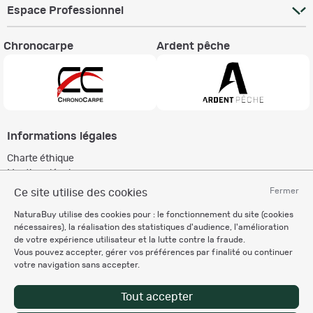
Espace Professionnel
Chronocarpe
Ardent pêche
Informations légales
Charte éthique
Mentions légales
Règlement & Conditions d'utilisation
Fermer
Ce site utilise des cookies
Politique de protection
NaturaBuy utilise des cookies pour : le fonctionnement du site (cookies
des données personnelles
nécessaires), la réalisation des statistiques d'audience, l'amélioration
Personnalisation des cookies
de votre expérience utilisateur et la lutte contre la fraude.
Vous pouvez accepter, gérer vos préférences par finalité ou continuer
votre navigation sans accepter.
Recevez nos newsletters
Tout accepter