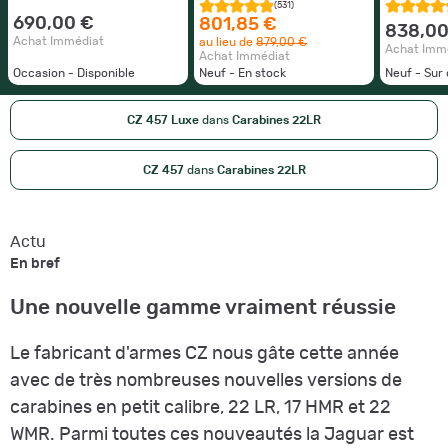
(531)
690,00 €
801,85 €
838,00
Achat Immédiat
au lieu de
879,00 €
Achat Imm
Achat Immédiat
Occasion - Disponible
Neuf - En stock
Neuf - Su
CZ 457 Luxe
dans
Carabines 22LR
CZ 457
dans
Carabines 22LR
Actu
En bref
Une nouvelle gamme vraiment réussie
Le fabricant d'armes CZ nous gâte cette année
avec de très nombreuses nouvelles versions de
carabines en petit calibre, 22 LR, 17 HMR et 22
WMR. Parmi toutes ces nouveautés la Jaguar est