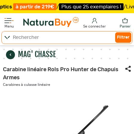
tir de 219€
/
Plus que 25 exemplaires !
/
Livraison offer
Menu
Se connecter
Panier
Filtrer
MAG' CHASSE
Carabine linéaire Rols Pro Hunter de Chapuis
Armes
Carabines à culasse linéaire