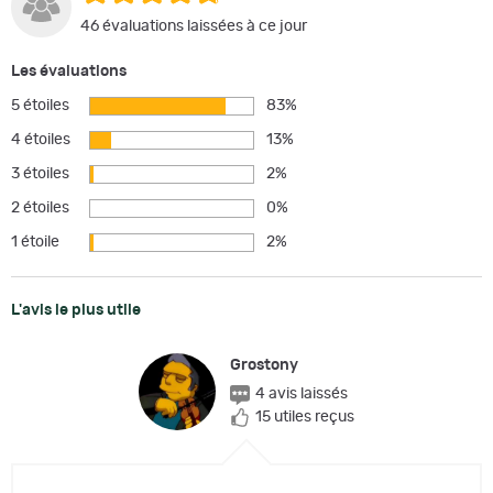
46 évaluations laissées à ce jour
Les évaluations
5 étoiles
83%
4 étoiles
13%
3 étoiles
2%
2 étoiles
0%
1 étoile
2%
L'avis le plus utile
Grostony
4 avis laissés
15 utiles reçus