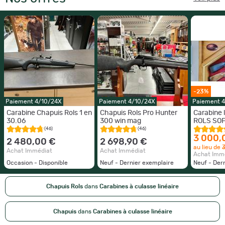
-23%
Paiement 4/10/24X
Paiement 4/10/24X
Paiement 
Carabine Chapuis Rols 1 en
Chapuis Rols Pro Hunter
Carabine 
30.06
300 win mag
ROLS SOF
9.3x62 c
(46)
(46)
3 000,
2 480,00 €
2 698,90 €
au lieu de
Achat Immédiat
Achat Immédiat
Achat Imm
Occasion - Disponible
Neuf - Dernier exemplaire
Neuf - Der
Chapuis Rols
dans
Carabines à culasse linéaire
Chapuis
dans
Carabines à culasse linéaire