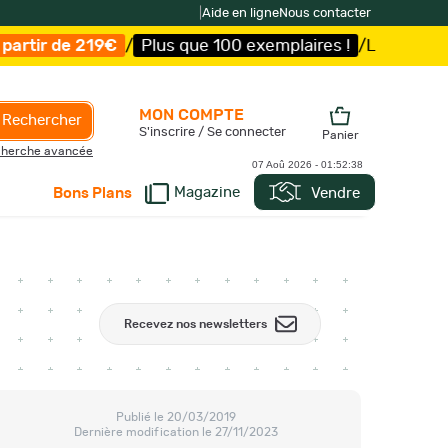
|
Aide en ligne
Nous contacter
Plus que 100 exemplaires !
/
Livraison offerte et expédi
MON COMPTE
Rechercher
S'inscrire / Se connecter
Panier
herche avancée
07 Aoû 2026 -
01:52:39
Magazine
Vendre
Bons Plans
Recevez nos newsletters
Publié le 20/03/2019
Dernière modification le 27/11/2023