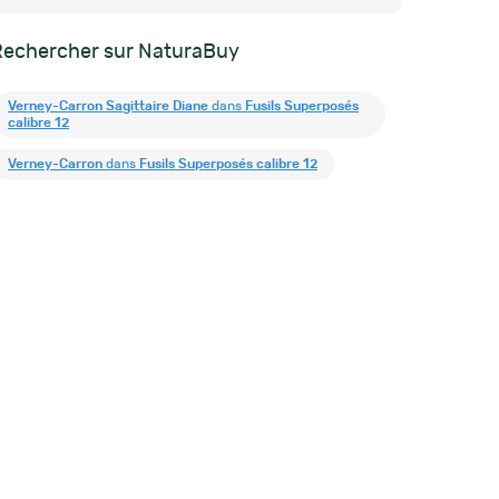
Rechercher sur NaturaBuy
Verney-Carron Sagittaire Diane
dans
Fusils Superposés
calibre 12
Verney-Carron
dans
Fusils Superposés calibre 12