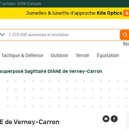
/ outdoor, 100% français
es & lunette d'approche
Kite Optics
à partir de 219€
/
Rec
Tactique & Défense
Outdoor
Terroir
Équitation
 superposé Sagittaire DIANE de Verney-Carron
NE de Verney-Carron