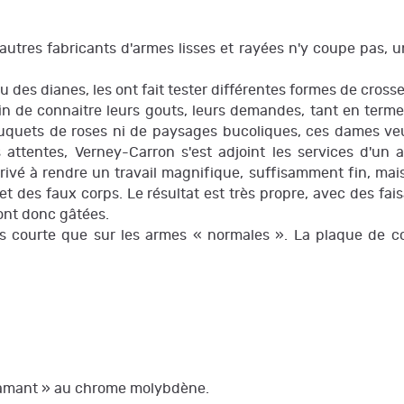
res fabricants d'armes lisses et rayées n'y coupe pas, une
çu des dianes, les ont fait tester différentes formes de cro
n de connaitre leurs gouts, leurs demandes, tant en termes 
ouquets de roses ni de paysages bucoliques, ces dames veul
 attentes, Verney-Carron s'est adjoint les services d'un 
ivé à rendre un travail magnifique, suffisamment fin, mais
et des faux corps. Le résultat est très propre, avec des fai
ont donc gâtées.
s courte que sur les armes « normales ». La plaque de co
diamant » au chrome molybdène.