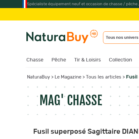
Spécialiste équipement neuf et occasion de chasse / pêche 
Jumell
Tous nos univers
Chasse
Pêche
Tir & Loisirs
Collection
Fusil
NaturaBuy
>
Le Magazine
>
Tous les articles
>
MAG' CHASSE
Fusil superposé Sagittaire DIA