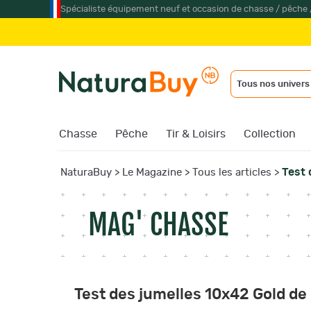
Spécialiste équipement neuf et occasion de chasse / pêche 
J
Tous nos univers
Chasse
Pêche
Tir & Loisirs
Collection
Test 
NaturaBuy
>
Le Magazine
>
Tous les articles
>
MAG' CHASSE
Test des jumelles 10x42 Gold de