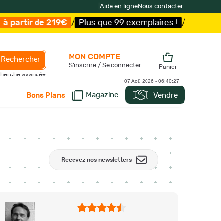
|
Aide en ligne
Nous contacter
9€
/
Plus que 99 exemplaires !
/
Livraison offerte et exp
MON COMPTE
Rechercher
S'inscrire / Se connecter
Panier
herche avancée
07 Aoû 2026 -
06:40:28
Magazine
Vendre
Bons Plans
Recevez nos newsletters