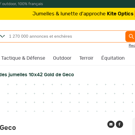
/ outdoor, 100% français
umelles & lunette d'approche
Kite Optics
à partir de 21
Rec
Tactique & Défense
Outdoor
Terroir
Équitation
des jumelles 10x42 Gold de Geco
 Geco