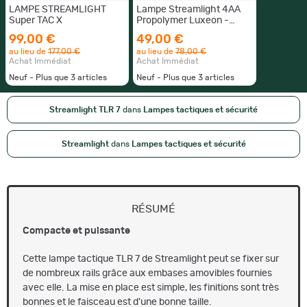
LAMPE STREAMLIGHT
Lampe Streamlight 4AA
Super TAC X
Propolymer Luxeon -
Noire
99,00 €
49,00 €
au lieu de
177,00 €
au lieu de
78,00 €
Achat Immédiat
Achat Immédiat
Neuf - Plus que
3
articles
Neuf - Plus que
3
articles
Streamlight TLR 7
dans
Lampes tactiques et sécurité
Streamlight
dans
Lampes tactiques et sécurité
RÉSUMÉ
Compacte et puissante
Cette lampe tactique TLR 7 de Streamlight peut se fixer sur
de nombreux rails grâce aux embases amovibles fournies
avec elle. La mise en place est simple, les finitions sont très
bonnes et le faisceau est d'une bonne taille.