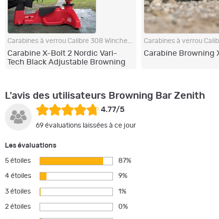
Carabines à verrou Calibre 308 Winchester
Carabine X-Bolt 2 Nordic Vari-
Carabine Browning X
Tech Black Adjustable Browning
L'avis des utilisateurs Browning Bar Zenith
4.77/5
69 évaluations laissées à ce jour
Les évaluations
5 étoiles
87%
4 étoiles
9%
3 étoiles
1%
2 étoiles
0%