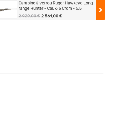
Carabine à verrou Ruger Hawkeye Long
range Hunter - Cal. 6.5 Crdm - 6.5
Creedmoor / 56 cm
2 929,00 €
2 561,00 €
Carabine à verrou Ruger Hawkeye Long
range Target - 308 Win / 66 cm
2 929,00 €
2 561,00 €
Carabine Ruger Hawkeye Long Range
Target Calibre 6.5 Creedmoor
2 929,90 €
2 677,90 €
CARABINE RUGER HM77 HAWKEYE
LONG RANGE TARG .300WIM
2 929,00 €
2 774,00 €
CARABINE RUGER HAWKEYE LONG
RANGE TARG .308WIN
2 929,00 €
2 774,00 €
CARA RUGER HM77 HAWKEYE LONG
RANGE TARG .300WIM MAG 26" 66CM