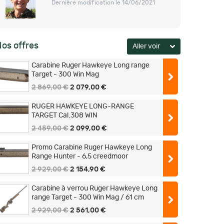
Dernière modification le 14/06/2021
os offres
Carabine Ruger Hawkeye Long range
Target - 300 Win Mag
2 869,00 €
2 079,00 €
RUGER HAWKEYE LONG-RANGE
TARGET Cal.308 WIN
2 459,00 €
2 099,00 €
Promo Carabine Ruger Hawkeye Long
Range Hunter - 6,5 creedmoor
2 929,00 €
2 154,90 €
Carabine à verrou Ruger Hawkeye Long
range Target - 300 Win Mag / 61 cm
2 929,00 €
2 561,00 €