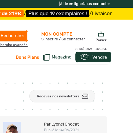
|
Aide en ligne
Nous contacter
us que 19 exemplaires !
/
Livraison offerte et expédition
MON COMPTE
Rechercher
S'inscrire / Se connecter
Panier
herche avancée
08 Aoû 2026 -
16:38:38
Magazine
Vendre
Bons Plans
Recevez nos newsletters
Par Lyonel Chocat
Publié le 14/06/2021