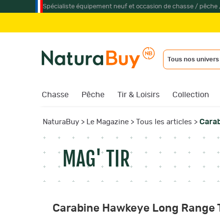
Spécialiste équipement neuf et occasion de chasse / pêche 
Jumelles 
Tous nos univers
Chasse
Pêche
Tir & Loisirs
Collection
Cara
NaturaBuy
>
Le Magazine
>
Tous les articles
>
MAG' TIR
Carabine Hawkeye Long Range T