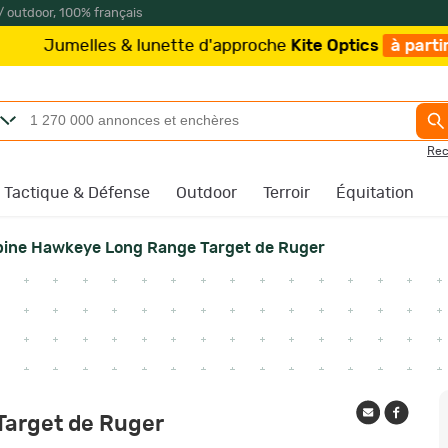
/ outdoor, 100% français
& lunette d'approche
Kite Optics
à partir de 219€
/
Pl
Rec
Tactique & Défense
Outdoor
Terroir
Équitation
bine Hawkeye Long Range Target de Ruger
arget de Ruger