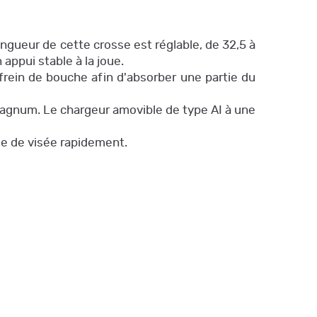
5CPS 5/8-24
2 929,00 €
2 834,00 €
CARA RUGER HAWKEYE LONG RANGE
ongueur de cette crosse est réglable, de 32,5 à
TARG .308WIN 26" 66CM10CPS 5/8-24
 appui stable à la joue.
2 929,00 €
2 834,00 €
frein de bouche afin d'absorber une partie du
Carabine RUGER HM77 Hawkeye Long
magnum. Le chargeur amovible de type AI à une
Range Target Rpr cal 300 Wm
2 859,00 €
que de visée rapidement.
Carabine RUGER Hawkeye Long Range
Hunter Cal.6.5 Creedmoor
2 859,00 €
Carabine RUGER Hawkeye Long Range
Target 66cm Cal 6.5 Creedmoor
2 859,00 €
Carabine RUGER Hawkeye Long Range
Target 66cm Cal 308 win
2 859,00 €