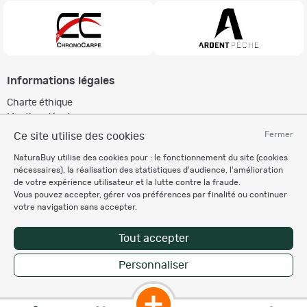
Informations légales
Charte éthique
Mentions légales
Règlement & Conditions d'utilisation
Fermer
Ce site utilise des cookies
Politique de protection
NaturaBuy utilise des cookies pour : le fonctionnement du site (cookies
des données personnelles
nécessaires), la réalisation des statistiques d'audience, l'amélioration
Personnalisation des cookies
de votre expérience utilisateur et la lutte contre la fraude.
Vous pouvez accepter, gérer vos préférences par finalité ou continuer
votre navigation sans accepter.
Recevez nos newsletters
Tout accepter
Personnaliser
Copyright © 2007-2026 NaturaBuy. Tous droits réservés. N°CNIL: 1239459.
Les marques commerciales mentionnées appartiennent à leurs propriétaires
respectifs in 0.097 s