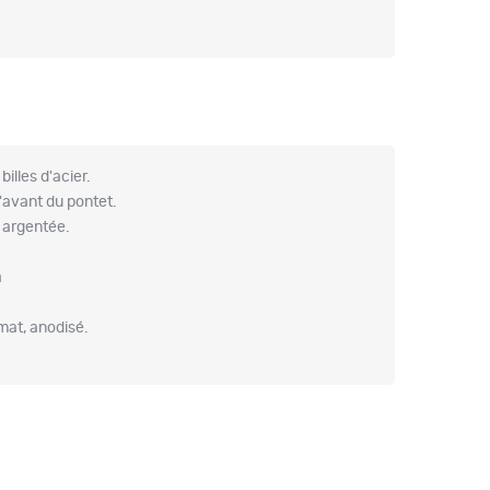
Fusil semi auto Beretta A400 Lite wood
cal.12/76 canon de 66cm
1 759,00 €
1 615,00 €
Fusil Beretta A400 Light Wood Cal
12/76-71cm OCHP
1 759,00 €
1 642,00 €
billes d'acier.
l'avant du pontet.
Fusil Semi Auto Beretta A400 Lite Bois
n argentée.
Calibre 12 - 66
1 759,00 €
1 671,75 €
a
Fusil semi-automatique Beretta A400
Lite Gaucher cal 12/76 Canon 71 cm
 mat, anodisé.
1 819,00 €
1 733,00 €
Fusil semi auto Beretta A400 Lite
synthétique Kick Off cal.12/76 canon de
71cm
1 909,00 €
1 733,89 €
Fusil semi auto Beretta A400 lite kick Off