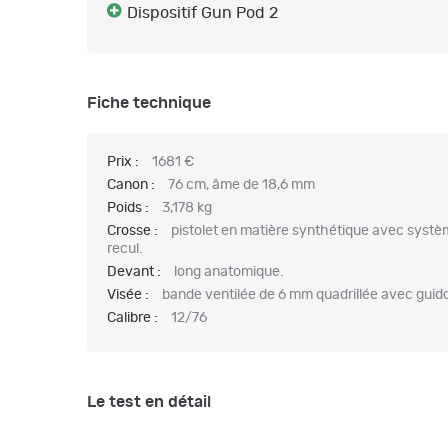
Dispositif Gun Pod 2
Fiche technique
Prix :
1681 €
Canon :
76 cm, âme de 18,6 mm
Poids :
3,178 kg
Crosse :
pistolet en matière synthétique avec systè
recul.
Devant :
long anatomique.
Visée :
bande ventilée de 6 mm quadrillée avec guido
Calibre :
12/76
Le test en détail