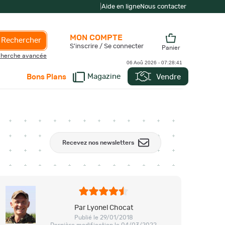
|
Aide en ligne
Nous contacter
MON COMPTE
Rechercher
S'inscrire / Se connecter
Panier
herche avancée
06 Aoû 2026 -
07:28:42
Magazine
Vendre
Bons Plans
Recevez nos newsletters
Par Lyonel Chocat
Publié le 29/01/2018