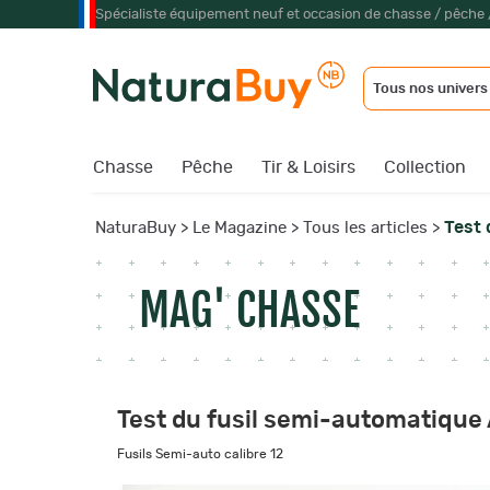
Spécialiste équipement neuf et occasion de chasse / pêche 
Tous nos univers
Chasse
Pêche
Tir & Loisirs
Collection
Test 
NaturaBuy
>
Le Magazine
>
Tous les articles
>
MAG' CHASSE
Test du fusil semi-automatique 
Fusils Semi-auto calibre 12