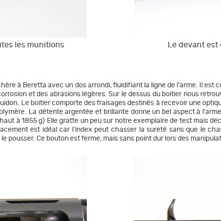
utes les munitions
Le devant est 
hère à Beretta avec un dos arrondi, fluidifiant la ligne de l'arme. Il est
corrosion et des abrasions légères. Sur le dessus du boitier nous retrou
 guidon. Le boitier comporte des fraisages destinés à recevoir une opti
 polymère. La détente argentée et brillante donne un bel aspect à l'ar
haut à 1855 g) Elle gratte un peu sur notre exemplaire de test mais d
acement est idéal car l'index peut chasser la sureté sans que le chas
 à le pousser. Ce bouton est ferme, mais sans point dur lors des manipula