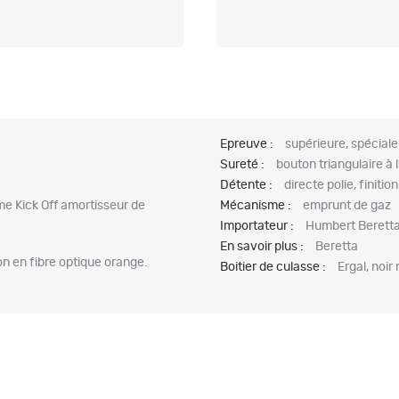
Epreuve :
supérieure, spéciale 
Sureté :
bouton triangulaire à 
Détente :
directe polie, finitio
me Kick Off amortisseur de
Mécanisme :
emprunt de gaz
Importateur :
Humbert Berett
En savoir plus :
Beretta
n en fibre optique orange.
Boitier de culasse :
Ergal, noir