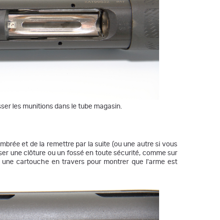
2 549,00 €
2 363,00 €
Fusil Beretta A400 Xplor Action Gaucher
12/76- canon de 76cm
2 679,00 €
2 490,00 €
Fusil Auto A400 Xtrem Plus 12/89 KOM
KO3 ATS True Timber Green 76 cm OCHP
Beretta
2 859,00 €
2 639,00 €
AUTO A400 XTREM PLUS 12/89 KOM
lisser les munitions dans le tube magasin.
KO3 MAX7 76 CM OCHP STEELIUM
BARREL
2 989,00 €
2 901,00 €
Fusil Semi Auto Beretta A400 Xcel New
ambrée et de la remettre par la suite (ou une autre si vous
Sporting Crosse Kick Off Calibre 12 - 81
sser une clôture ou un fossé en toute sécurité, comme sur
3 089,00 €
2 935,79 €
e une cartouche en travers pour montrer que l'arme est
AUTO A400 XCEL NEW SPORTING
KO12/76 81 OCHP
3 089,00 €
2 990,00 €