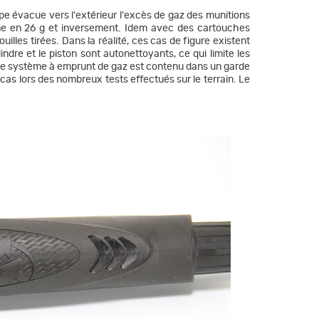
e évacue vers l'extérieur l'excès de gaz des munitions
Fusil Semi Auto Beretta A400 Lite
'une en 26 g et inversement. Idem avec des cartouches
Synthetique Calibre 12 Gaucher - 76
lles tirées. Dans la réalité, ces cas de figure existent
ndre et le piston sont autonettoyants, ce qui limite les
1 909,00 €
1 814,31 €
. Ce système à emprunt de gaz est contenu dans un garde
as lors des nombreux tests effectués sur le terrain. Le
Fusil Semi Auto Beretta A400 Lite
Synthetique Calibre 12 Gaucher - 71
1 909,00 €
1 814,31 €
Fusil Beretta A400 Light Synt KO+ Max 7
Cal 12/76-76cm OCHP
2 029,00 €
1 844,00 €
Fusil Beretta semi auto A400 lite
sunthétique ko+ max 7 cal.20/76 canon
71cm
2 029,00 €
1 844,90 €
AUTO A400 LITE SYNT KO+ NOIR 20/76
71 OCHP
1 909,00 €
1 850,00 €
A400 LITE SYNTHÉTIQUE - BERETTA