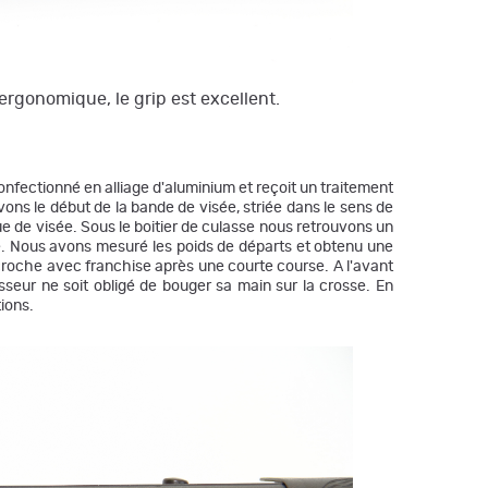
Cal.12 71 cm, 12, Kick-off
1 859,00 €
Fusil BERETTA A400 Lite Synthetic Sans
ergonomique, le grip est excellent.
Gun Pod 2 71cm Cal 12/76 Avec Kick-Off
1 869,00 €
Fusil BERETTA A400 Lite Gaucher cal 12
 confectionné en alliage d'aluminium et reçoit un traitement
71CM
vons le début de la bande de visée, striée dans le sens de
1 869,00 €
que de visée. Sous le boitier de culasse nous retrouvons un
me. Nous avons mesuré les poids de départs et obtenu une
Fusil semi-automatique Beretta A400
écroche avec franchise après une courte course. A l'avant
Lite cal 12/76 Canon 71 cm + gun pod2
seur ne soit obligé de bouger sa main sur la crosse. En
tions.
1 959,00 €
1 885,00 €
Beretta A400 Xplor Action Gaucher
1 970,00 €
Fusil Auto A400 Upland Bois 12/76 KOM
71 OCHP Steelium Barrel Beretta