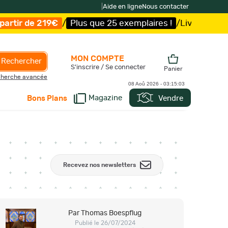
|
Aide en ligne
Nous contacter
 25 exemplaires !
/
Livraison offerte et expédition
sous 5
MON COMPTE
Rechercher
S'inscrire / Se connecter
Panier
herche avancée
08 Aoû 2026 -
03:15:05
Magazine
Vendre
Bons Plans
Recevez nos newsletters
Par Thomas Boespflug
Publié le 26/07/2024