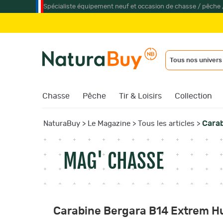
Spécialiste équipement neuf et occasion de chasse / pêche 
Jumelles & lun
Tous nos univers
Chasse
Pêche
Tir & Loisirs
Collection
Carab
NaturaBuy
>
Le Magazine
>
Tous les articles
>
MAG' CHASSE
Carabine Bergara B14 Extrem Hu