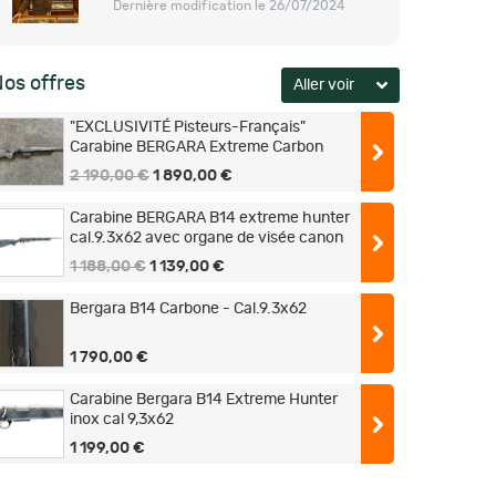
Dernière modification le 26/07/2024
os offres
"EXCLUSIVITÉ Pisteurs-Français"
Carabine BERGARA Extreme Carbon
Calibre 9,3x62 (Seulement 2,900 Kg)
2 190,00 €
1 890,00 €
Carabine BERGARA B14 extreme hunter
cal.9.3x62 avec organe de visée canon
de 46cm
1 188,00 €
1 139,00 €
Bergara B14 Carbone - Cal.9.3x62
1 790,00 €
Carabine Bergara B14 Extreme Hunter
inox cal 9,3x62
1 199,00 €