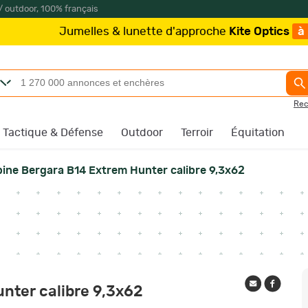
/ outdoor, 100% français
ette d'approche
Kite Optics
à partir de 219€
/
Plus que
Rec
Tactique & Défense
Outdoor
Terroir
Équitation
ine Bergara B14 Extrem Hunter calibre 9,3x62
nter calibre 9,3x62