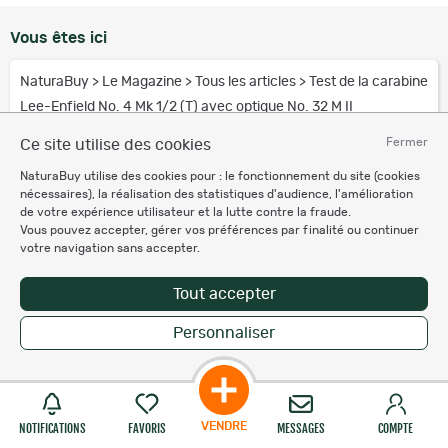
Vous êtes ici
NaturaBuy
>
Le Magazine
>
Tous les articles
>
Test de la carabine
Lee-Enfield No. 4 Mk 1/2 (T) avec optique No. 32 M II
Fermer
Ce site utilise des cookies
NaturaBuy utilise des cookies pour : le fonctionnement du site (cookies
nécessaires), la réalisation des statistiques d'audience, l'amélioration
PROTECTION
EXPERTISE
PRIX BAS &
ACHETEUR
& CONSEIL
PAIEMENT EN PLUSIEURS
de votre expérience utilisateur et la lutte contre la fraude.
FOIS
Vous pouvez accepter, gérer vos préférences par finalité ou continuer
votre navigation sans accepter.
Suivez-nous sur les réseaux sociaux
Tout accepter
Personnaliser
Services et garanties
Besoin d'aide
VENDRE
NOTIFICATIONS
FAVORIS
MESSAGES
COMPTE