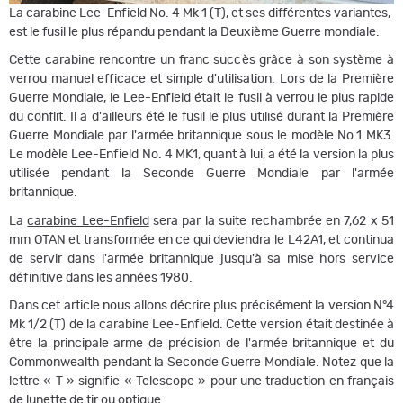
La carabine Lee-Enfield No. 4 Mk 1 (T), et ses différentes variantes,
est le fusil le plus répandu pendant la Deuxième Guerre mondiale.
Cette carabine rencontre un franc succès grâce à son système à
verrou manuel efficace et simple d'utilisation. Lors de la Première
Guerre Mondiale, le Lee-Enfield était le fusil à verrou le plus rapide
du conflit. Il a d'ailleurs été le fusil le plus utilisé durant la Première
Guerre Mondiale par l'armée britannique sous le modèle No.1 MK3.
Le modèle Lee-Enfield No. 4 MK1, quant à lui, a été la version la plus
utilisée pendant la Seconde Guerre Mondiale par l'armée
britannique.
La
carabine Lee-Enfield
sera par la suite rechambrée en 7,62 x 51
mm OTAN et transformée en ce qui deviendra le L42A1, et continua
de servir dans l'armée britannique jusqu'à sa mise hors service
définitive dans les années 1980.
Dans cet article nous allons décrire plus précisément la version N°4
Mk 1/2 (T) de la carabine Lee-Enfield. Cette version était destinée à
être la principale arme de précision de l'armée britannique et du
Commonwealth pendant la Seconde Guerre Mondiale. Notez que la
lettre « T » signifie « Telescope » pour une traduction en français
de
lunette de tir
ou
optique
.