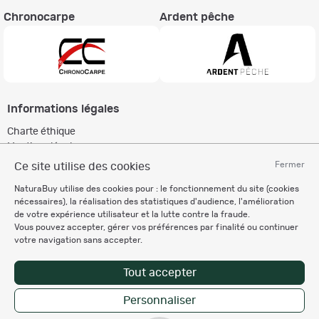
Chronocarpe
Ardent pêche
Informations légales
Charte éthique
Mentions légales
Règlement & Conditions d'utilisation
Fermer
Ce site utilise des cookies
Politique de protection
NaturaBuy utilise des cookies pour : le fonctionnement du site (cookies
des données personnelles
nécessaires), la réalisation des statistiques d'audience, l'amélioration
Personnalisation des cookies
de votre expérience utilisateur et la lutte contre la fraude.
Vous pouvez accepter, gérer vos préférences par finalité ou continuer
votre navigation sans accepter.
Recevez nos newsletters
Tout accepter
Personnaliser
Copyright © 2007-2026 NaturaBuy. Tous droits réservés. N°CNIL: 1239459.