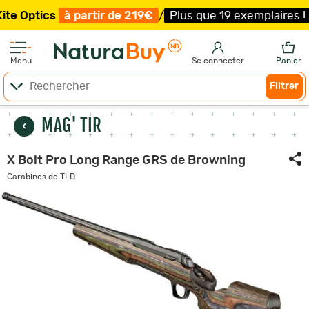
tics
à partir de 219€
/
Plus que 19 exemplaires !
/
Livr
Menu
Se connecter
Panier
Filtrer
MAG' TIR
X Bolt Pro Long Range GRS de Browning
Carabines de TLD