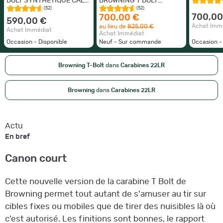
BOLT SYNTHETIQUE CAL
BROWNING T BOLT
22 LR OCCASION PARFAIT
SPORTER SYNTHETIQUE
(52)
(52)
ETAT
CAL.22LR - NEUVE!!!!!!
700,00
700,00 €
590,00 €
Achat Imm
au lieu de
825,00 €
Achat Immédiat
Achat Immédiat
Occasion - Disponible
Neuf - Sur commande
Occasion -
Browning T-Bolt
dans
Carabines 22LR
Browning
dans
Carabines 22LR
Actu
En bref
Canon court
Cette nouvelle version de la carabine T Bolt de
Browning permet tout autant de s'amuser au tir sur
cibles fixes ou mobiles que de tirer des nuisibles là où
c'est autorisé. Les finitions sont bonnes, le rapport