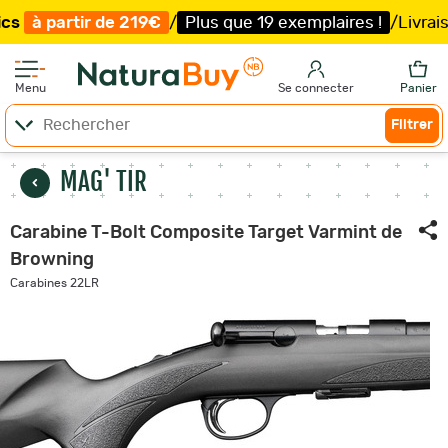
 de 219€
/
Plus que 19 exemplaires !
/
Livraison offerte e
Menu
Se connecter
Panier
Filtrer
MAG' TIR
Carabine T-Bolt Composite Target Varmint de
Browning
Carabines 22LR