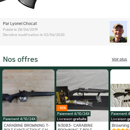
Par Lyonel Chocat
Publié le 28/06/2019
Dernière modification le 02/06/2020
Nos offres
Voir plus
-15%
Paiement 4/10/24X
Paiement 
Paiement 4/10/24X
Livraison
gratuite
Livraison
g
CARABINE BROWNING T-
N3083- CARABINE
Browning 