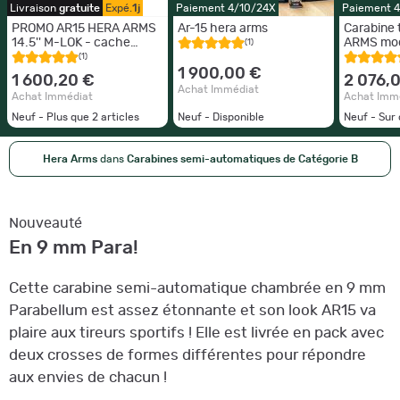
Livraison
gratuite
Expé.
1j
Paiement 4/10/24X
Paiement 
PROMO AR15 HERA ARMS
Ar-15 hera arms
Carabine
14.5'' M-LOK - cache
ARMS modè
(1)
flamme A2 cal 223 Rem.
15 TH - 16
(1)
1 900,00 €
1 600,20 €
2 076,
Achat Immédiat
Achat Immédiat
Achat Imm
Neuf - Plus que
2
articles
Neuf - Disponible
Neuf - Su
Hera Arms
dans
Carabines semi-automatiques de Catégorie B
Nouveauté
En 9 mm Para!
Cette carabine semi-automatique chambrée en 9 mm
Parabellum est assez étonnante et son look AR15 va
plaire aux tireurs sportifs ! Elle est livrée en pack avec
deux crosses de formes différentes pour répondre
aux envies de chacun !